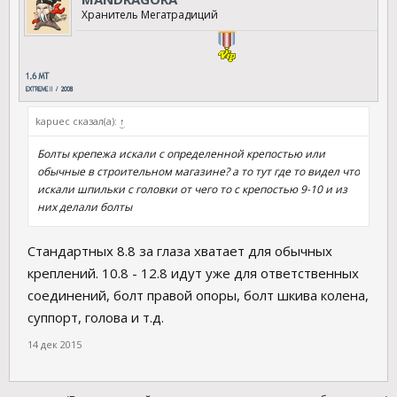
между собой клеем, можно изолентой или скотчем, на
Хранитель Мегатрадиций
выбор.
Бюджет без реактивной тяги- 150р. Крепеж покупался в
строительном магазине
Всё держится жестко. Появилось чувство, что мотор все-таки
kapuec сказал(а):
↑
стал прикручен к кузову с коробкой. Надеюсь увеличит
жизнь новым подушкам.
Болты крепежа искали с определенной крепостью или
обычные в строительном магазине? а то тут где то видел что
искали шпильки с головки от чего то с крепостью 9-10 и из
них делали болты
Стандартных 8.8 за глаза хватает для обычных
креплений. 10.8 - 12.8 идут уже для ответственных
соединений, болт правой опоры, болт шкива колена,
суппорт, голова и т.д.
14 дек 2015