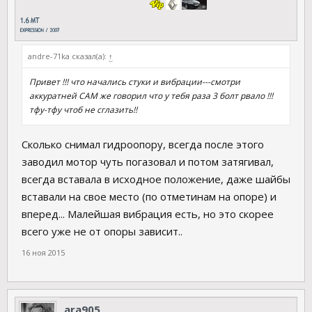
andre-71ka сказал(а):
↑
Привет !!! что начались стуки и вибрации---смотри
аккуратней САМ же говорил что у тебя раза 3 болт рвало !!!
тфу-тфу чтоб не сглазить!!
Сколько снимал гидроопору, всегда после этого
заводил мотор чуть погазовал и потом затягивал,
всегда вставала в исходное положение, даже шайбы
вставали на свое место (по отметинам на опоре) и
вперед... Малейшая вибрация есть, но это скорее
всего уже не от опоры зависит..
16 ноя 2015
ara905