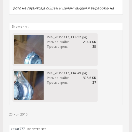
фото не грузится,в общем и целом увидел я выработку на
Вложения:
IMG_20151117_133732.jpg
Размер файла:
294,3 КБ
Просмотров:
38
IMG_20151117_134049.jpg
Размер файла:
305,6 КБ
Просмотров:
37
20 ноя 2015
zaxar777
нравится это.