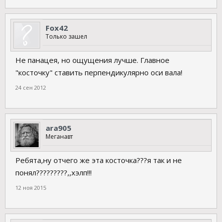
Fox42
Только зашел
Не панацея, но ощущения лучше. Главное
"косточку" ставить перпендикулярно оси вала!
24 сен 2012
ara905
Меганавт
Ребята,ну отчего же эта косточка???я так и не
понял?????????,,хэлп!!!
12 ноя 2015