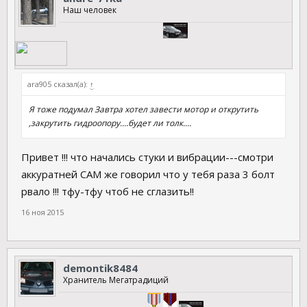
Наш человек
ara905 сказал(а):
↑
Я тоже подумал Завтра хотел завести мотор и открутить
,закрутить гидроопору....будет ли толк....
Привет !!! что начались стуки и вибрации---смотри
аккуратней САМ же говорил что у тебя раза 3 болт
рвало !!! тфу-тфу чтоб не сглазить!!
16 ноя 2015
demontik8484
Хранитель Мегатрадиций