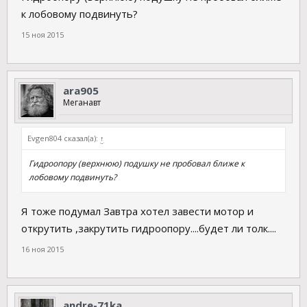
к лобовому подвинуть?
15 ноя 2015
ara905
Меганавт
Evgen804 сказал(а):
↑
Гидроопору (верхнюю) подушку не пробовал ближе к
лобовому подвинуть?
Я тоже подумал Завтра хотел завести мотор и
открутить ,закрутить гидроопору....будет ли толк....
16 ноя 2015
andre-71ka