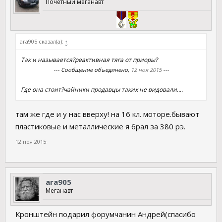
Почетный меганавт
ara905 сказал(а):
↑
Так и называется?реактивная тяга от приоры?
--- Сообщение объединено,
12 ноя 2015
---
Где она стоит?чайники продавцы таких не видовали....
там же где и у нас вверху! на 16 кл. моторе.бывают
пластиковые и металлические я брал за 380 рэ.
12 ноя 2015
ara905
Меганавт
Кронштейн подарил форумчанин Андрей(спасибо