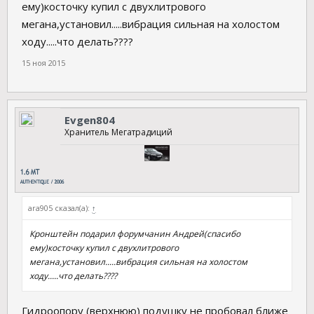
ему)косточку купил с двухлитрового
мегана,установил.....вибрация сильная на холостом
ходу.....что делать????
15 ноя 2015
Evgen804
Хранитель Мегатрадиций
ara905 сказал(а):
↑
Кронштейн подарил форумчанин Андрей(спасибо
ему)косточку купил с двухлитрового
мегана,установил.....вибрация сильная на холостом
ходу.....что делать????
Гидроопору (верхнюю) подушку не пробовал ближе