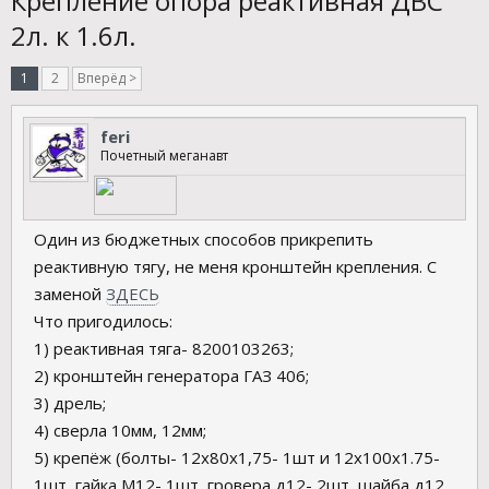
Крепление опора реактивная ДВС
2л. к 1.6л.
1
2
Вперёд >
feri
Почетный меганавт
Один из бюджетных способов прикрепить
реактивную тягу, не меня кронштейн крепления. С
заменой
ЗДЕСЬ
Что пригодилось:
1) реактивная тяга- 8200103263;
2) кронштейн генератора ГАЗ 406;
3) дрель;
4) сверла 10мм, 12мм;
5) крепёж (болты- 12х80х1,75- 1шт и 12х100х1.75-
1шт, гайка М12- 1шт, гровера д12- 2шт, шайба д12