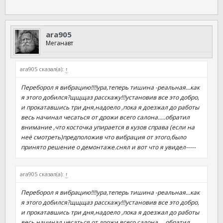
ara905
Меганавт
ara905 сказал(а):
↑
Переборол я вибрацию!!!!ура,теперь тишина -реальная...как
я этого добился?щщщаз расскажу!!!установив все это добро,
и прокатавшись три дня,надоело ,пока я доезжал до работы
весь начинал чесаться от дрожи всего салона.....обратил
внимание ,что косточка упирается в кузов справа (если на
неё смотреть)предположив что вибрация от этого,было
принято решение о демонтаже.снял и вот что я увидел-----
ara905 сказал(а):
↑
Переборол я вибрацию!!!!ура,теперь тишина -реальная...как
я этого добился?щщщаз расскажу!!!установив все это добро,
и прокатавшись три дня,надоело ,пока я доезжал до работы
весь начинал чесаться от дрожи всего салона.....обратил