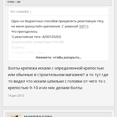
feri сказал(а):
↑
Один из бюджетных способов прикрепить реактивную тягу,
не меня кронштейн крепления. С заменой
ЗДЕСЬ
Что пригодилось:
1) реактивная тяга- 8200103263;
2) кронштейн генератора ГАЗ 406;
3) дрель;
4) сверла 10мм, 12мм;
Нажмите, чтобы раскрыть...
5) крепёж (болты- 12х80х1,75- 1шт и 12х100х1.75-1шт, гайка
М12- 1шт, гровера д12- 2шт, шайба д12 (толщина 3мм,
Болты крепежа искали с определенной крепостью
наружный-максимальный в магазине)- 10шт;
6)головка на 19 и 16
или обычные в строительном магазине? а то тут где
7) термопистолет клеевой, для скрепления шайб. (удобство
то видел что искали шпильки с головки от чего то с
монтажа)
крепостью 9-10 и из них делали болты
Все видно на фото, одно отверстие рассверлил с 8 до 10мм,
14 дек 2015
рядом с другим просверлил д10, и под болт тяги д12. Один
угол кронштейна отрезал как не нужный. Между
кронштейном и тягой положил 7 шайб (расстояние там
20мм- это примерно 7х3мм если в шайбах). Шайбы скрепил
MANDRAGORA