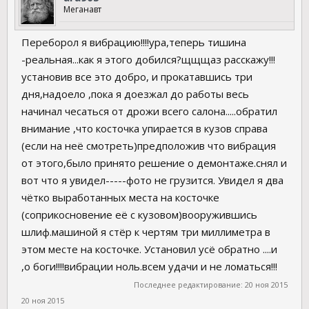
Меганавт
Переборол я вибрацию!!!!ура,теперь тишина
-реальная...как я этого добился?щщщаз расскажу!!!
установив все это добро, и прокатавшись три
дня,надоело ,пока я доезжал до работы весь
начинал чесаться от дрожи всего салона.....обратил
внимание ,что косточка упирается в кузов справа
(если на неё смотреть)предположив что вибрация
от этого,было принято решение о демонтаже.снял и
вот что я увидел-----фото не грузится. Увидел я два
чётко выработанных места на косточке
(соприкосновение её с кузовом)вооружившись
шлиф.машиной я стёр к чертям три миллиметра в
этом месте на косточке. Установил усё обратно ....и
,о боги!!!!вибрации ноль.всем удачи и не ломаться!!!
Последнее редактирование:
20 ноя 2015
20 ноя 2015