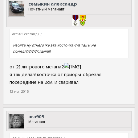
семыкин александр
Почетный меганавт
ara905 сказал(а):
↑
Ребята,ну отчего же эта косточка???я так и не
понял?????????,,хэлп!!!
от 2[ литрового мегана2
я так делал! косточка от приоры-обрезал
посередине на 2см. и сваривал.
12 ноя 2015
ara905
Меганавт
семыкин александр сказал(а):
↑