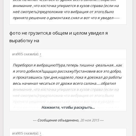
внимание ,что косточка упирается в кузов справа (если на
неё смотреть)предположив что вибрация от этого,было
принято решение о демонтаже.снял и вот что я увидел-----
фото не грузится,в общем и целом увидел я
выработку на
ara905 сказал(а):
↑
Переборол я вибрацию!!!!ура,теперь тишина -реальная...как
я этого добился?щщщаз расскажу!!!установив все это добро,
и прокатавшись три дня,надоело ,пока я доезжал до работы
весь начинал чесаться от дрожи всего салона.....обратил
внимание ,что косточка упирается в кузов справа (если на
неё смотреть)предположив что вибрация от этого,было
принято решение о демонтаже.снял и вот что я увидел-----
Нажмите, чтобы раскрыть...
фото не грузится. Увидел я два чётко выработанных места
на косточке (соприкосновение её с кузовом)вооружившись
шлиф.машиной я стёр к чертям три миллиметра в этом
--- Сообщение объединено,
20 ноя 2015
---
месте на косточке. Установил усё обратно ....и ,о боги!!!!
вибрации ноль.всем удачи и не ломаться!!!
ara905 сказал(а):
↑