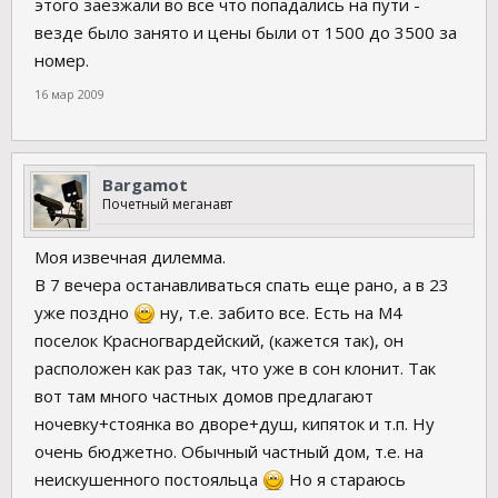
этого заезжали во все что попадались на пути -
везде было занято и цены были от 1500 до 3500 за
номер.
16 мар 2009
Bargamot
Почетный меганавт
Моя извечная дилемма.
В 7 вечера останавливаться спать еще рано, а в 23
уже поздно
ну, т.е. забито все. Есть на М4
поселок Красногвардейский, (кажется так), он
расположен как раз так, что уже в сон клонит. Так
вот там много частных домов предлагают
ночевку+стоянка во дворе+душ, кипяток и т.п. Ну
очень бюджетно. Обычный частный дом, т.е. на
неискушенного постояльца
Но я стараюсь