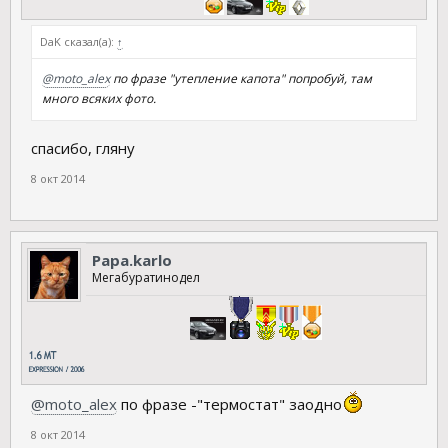
DaK сказал(а):
↑
@moto_alex
по фразе "утепление капота" попробуй, там
много всяких фото.
спасибо, гляну
8 окт 2014
Papa.karlo
Мегабуратинодел
@moto_alex
по фразе -"термостат" заодно
8 окт 2014