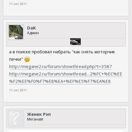
11 окт 2011
DaK
Админ
а в поиске пробовал набрать "как снять моторчик
печки"
http://megane2.ru/forum/showthread.php?t=3587
http://megane2.ru/forum/showthread....2%FC+%EC%EE
%F2%EE%F0%F7%E8%EA+%EF%E5%F7%EA%E8
11 окт 2011
Женек Рэп
Меганавт