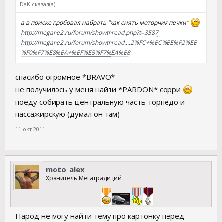
DaK сказал(а):
а в поиске пробовал набрать "как снять моторчик печки"
http://megane2.ru/forum/showthread.php?t=3587
http://megane2.ru/forum/showthread....2%FC+%EC%EE%F2%EE
%F0%F7%E8%EA+%EF%E5%F7%EA%E8
спасибо огромное *BRAVO*
не получилось у меня найти *PARDON* сорри
поеду собирать центральную часть торпедо и
пассажирскую (думал он там)
11 окт 2011
moto_alex
Хранитель Мегатрадиций
Народ не могу найти тему про картонку перед