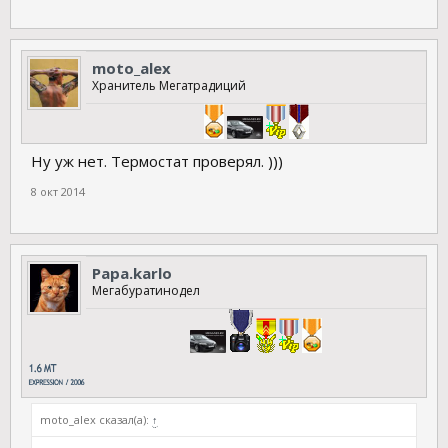
moto_alex
Хранитель Мегатрадиций
Ну уж нет. Термостат проверял. )))
8 окт 2014
Papa.karlo
Мегабуратинодел
moto_alex сказал(а):
↑