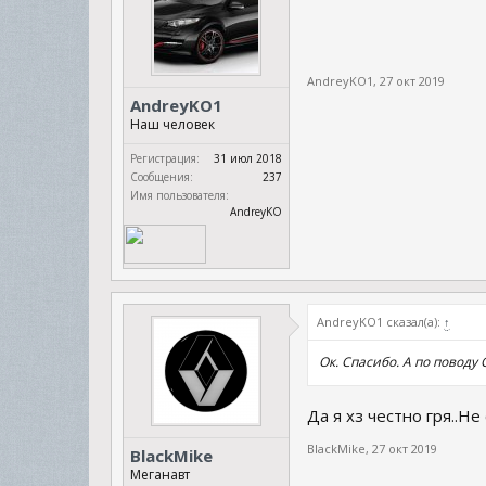
AndreyKO1
,
27 окт 2019
AndreyKO1
Наш человек
Регистрация:
31 июл 2018
Сообщения:
237
Имя пользователя:
AndreyKO
AndreyKO1 сказал(а):
↑
Ок. Спасибо. А по поводу
Да я хз честно гря..Н
BlackMike
,
27 окт 2019
BlackMike
Меганавт