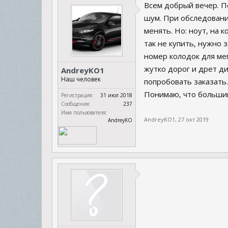
Всем добрый вечер. П
шум. При обследовани
менять. Но: ноут, на 
так не купить, нужно 
номер колодок для мег
жутко дорог и дрет ди
AndreyKO1
Наш человек
попробовать заказать.
Понимаю, что большин
Регистрация:
31 июл 2018
Сообщения:
237
Имя пользователя:
AndreyKO1
,
27 окт 2019
AndreyKO