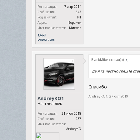
Регистрация:
7 апр 2014
Сообщения:
343
Род занятий:
ИТ
Адрес:
Воронеж
Имя пользователя:
Михаил
BlackMike сказал(а):
↑
Да я хз честно гря..Не с
Спасибо
AndreyKO1
,
27 окт 2019
AndreyKO1
Наш человек
Регистрация:
31 июл 2018
Сообщения:
237
Имя пользователя:
AndreyKO