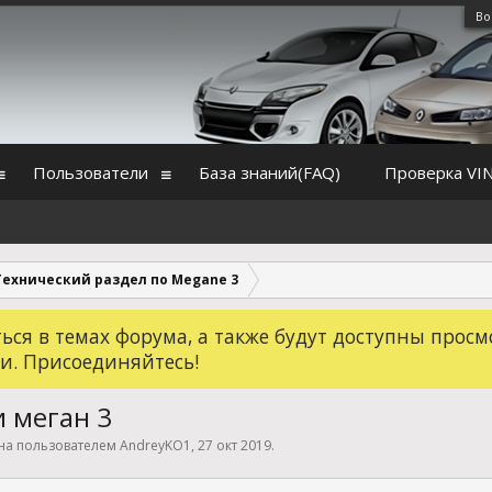
Во
Пользователи
База знаний(FAQ)
Проверка VI
Технический раздел по Megane 3
ся в темах форума, а также будут доступны просм
и. Присоединяйтесь!
 меган 3
ана пользователем
AndreyKO1
,
27 окт 2019
.