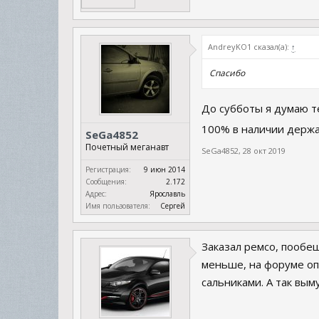
AndreyKO1 сказал(а):
↑
Спасибо
До субботы я думаю т
100% в наличии держат
SeGa4852
Почетный меганавт
SeGa4852
,
28 окт 2019
Регистрация:
9 июн 2014
Сообщения:
2.172
Адрес:
Ярославль
Имя пользователя:
Сергей
Заказал ремсо, пообещ
меньше, на форуме оп
сальниками. А так вым