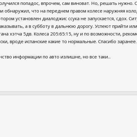
олучился попадос, впрочем, сам виноват. Но, решать нужно.
и обнаружил, что на переднем правом колесе наружняя коло
котором установлен диалоджис ссука не запускается, сдох. Си
заказывать, а в субботу в дальнюю дорогу. Успеют прийти или 
ана хэтча 5дв. Колеса 205:65:15, ну и по возможности, рек
ски, вроде испанские какие то нормальные. Спасибо заранее
ство информации по авто излишне, но все таки...