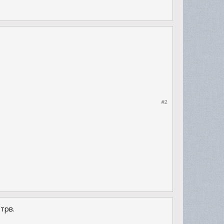
#2
трв.