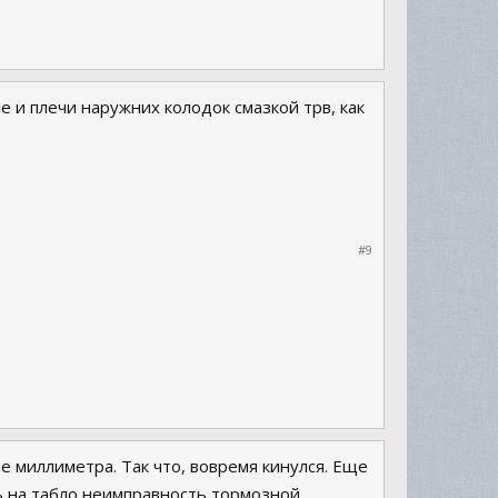
 и плечи наружних колодок смазкой трв, как
#9
е миллиметра. Так что, вовремя кинулся. Еще
сь на табло неимправность тормозной