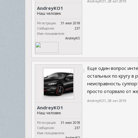
AndreyKO1
,
28 окт 2019
AndreyKO1
Наш человек
Регистрация:
31 июл 2018
Сообщения:
237
Имя пользователя:
AndreyKO
Еще один вопрос инте
остальных по кругу в р
неисправность суппор
просто оторвало от же
AndreyKO1
,
28 окт 2019
AndreyKO1
Наш человек
Регистрация:
31 июл 2018
Сообщения:
237
Имя пользователя:
AndreyKO