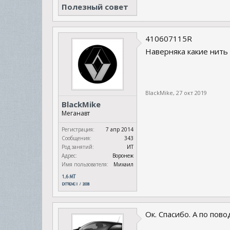
Полезный совет
410607115R
Наверняка какие нить
BlackMike
,
27 окт 2019
BlackMike
Меганавт
Регистрация:
7 апр 2014
Сообщения:
343
Род занятий:
ИТ
Адрес:
Воронеж
Имя пользователя:
Михаил
Ок. Спасибо. А по пов