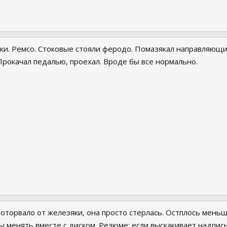
ки. Ремсо. Стоковые стояли феродо. Помазякал направляющие
Прокачал педалью, проехал. Вроде бы все нормально.
 оторвало от железяки, она просто стерлась. Остплось меньш
бы менять вместе с диском. Резюме: если выскакивает надпи