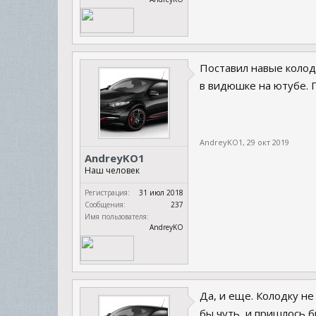
Поставил навые колод
в видюшке на ютубе. 
AndreyKO1
,
29 окт 2019
AndreyKO1
Наш человек
Регистрация:
31 июл 2018
Сообщения:
237
Имя пользователя:
AndreyKO
Да, и еще. Колодку не
бы чуть, и пришлось 