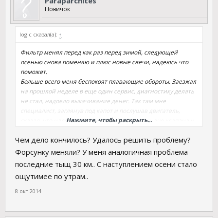
Paraparchites
Новичок
logic сказал(а):
↑
Фильтр менял перед как раз перед зимой, следующей
осенью снова поменяю и плюс новые свечи, надеюсь что
поможет.
Больше всего меня беспокоят плавающие обороты. Заезжал
на прошлой неделе в еще один сервис, диагностику делать
не стал, надоело выкачивание денег. Так там мне
специалист, заглянув под капот и послушав двигатель,
Нажмите, чтобы раскрыть...
сказал, что надо менять одну из форсунок, иначе клапана и
поршень прогорят:shok:
Чем дело кончилось? Удалось решить проблему?
Форсунку меняли? У меня аналогичная проблема
последние тыщ 30 км.. С наступлением осени стало
ощутимее по утрам..
8 окт 2014