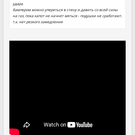
удара
бампером можно упереться в стену и давить со всей силы
на газ, пока капот не начнет мяться - подушки не сработают.
т.к. нет резкого замедления