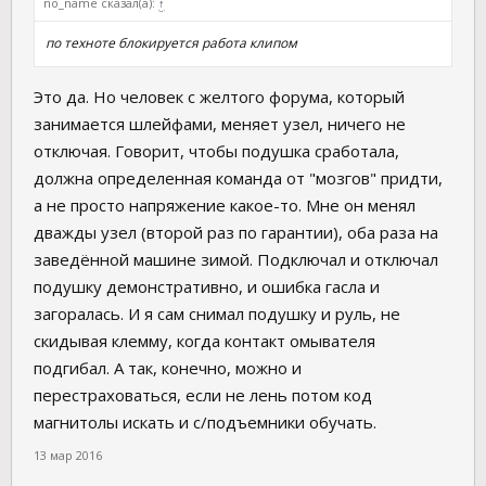
no_name сказал(а):
↑
по техноте блокируется работа клипом
Это да. Но человек с желтого форума, который
занимается шлейфами, меняет узел, ничего не
отключая. Говорит, чтобы подушка сработала,
должна определенная команда от "мозгов" придти,
а не просто напряжение какое-то. Мне он менял
дважды узел (второй раз по гарантии), оба раза на
заведённой машине зимой. Подключал и отключал
подушку демонстративно, и ошибка гасла и
загоралась. И я сам снимал подушку и руль, не
скидывая клемму, когда контакт омывателя
подгибал. А так, конечно, можно и
перестраховаться, если не лень потом код
магнитолы искать и с/подъемники обучать.
13 мар 2016