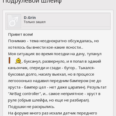
Подрулевой шлейф
D.Grin
Только зашел
Привет всем!
Понимаю - тема неоднократно обсуждалась, но
хотелось бы внести кое-какие ясности...
Моя ситуация: во время поездки на дачу, тупанул
, буксанул, развернуло, и я попал в эдакий
каньончик, спереди и сзади - бугор... Тыкался-
буксовал долго, насилу выехал, но в процессе
легоооонько надавил передним бампером (не до
хруста - бампер цел - нет даже царапин). Результат
"AirBag controller", и... самое неприятное - хруст в
руле (обрыв шлейфа, но еще не разбирал).
Подушки не раскрылись.
На форуме много раз искали датчик переднего