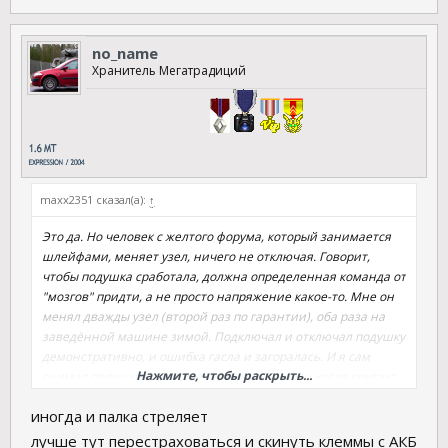
no_name
Хранитель Мегатрадиций
maxx2351 сказал(а):
↑
Это да. Но человек с желтого форума, который занимается
шлейфами, меняет узел, ничего не отключая. Говорит,
чтобы подушка сработала, должна определенная команда от
"мозгов" придти, а не просто напряжение какое-то. Мне он
менял дважды узел (второй раз по гарантии), оба раза на
заведённой машине зимой. Подключал и отключал подушку
демонстративно, и ошибка гасла и загоралась. И я сам
Нажмите, чтобы раскрыть...
снимал подушку и руль, не скидывая клемму, когда контакт
омывателя подгибал. А так, конечно, можно и
иногда и палка стреляет
перестраховаться, если не лень потом код магнитолы
искать и с/подъемники обучать.
лучше тут перестраховаться и скинуть клеммы с АКБ