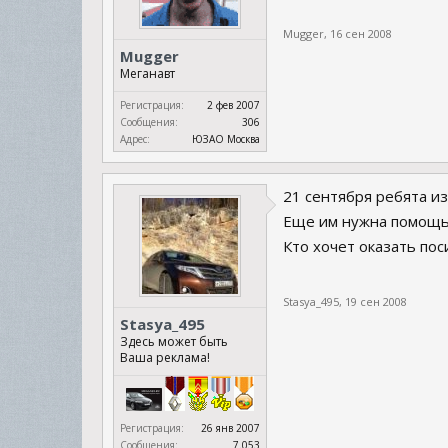
Mugger
,
16 сен 2008
Mugger
Меганавт
Регистрация:
2 фев 2007
Сообщения:
306
Адрес:
ЮЗАО Москва
21 сентября ребята и
Еще им нужна помощь 
Кто хочет оказать п
Stasya_495
,
19 сен 2008
Stasya_495
Здесь может быть
Ваша реклама!
Регистрация:
26 янв 2007
Сообщения:
7.053