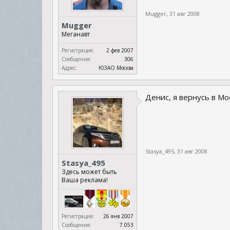
Mugger
,
31 авг 2008
Mugger
Меганавт
Регистрация:
2 фев 2007
Сообщения:
306
Адрес:
ЮЗАО Москва
Денис, я вернусь в Мо
Stasya_495
,
31 авг 2008
Stasya_495
Здесь может быть
Ваша реклама!
Регистрация:
26 янв 2007
Сообщения:
7.053