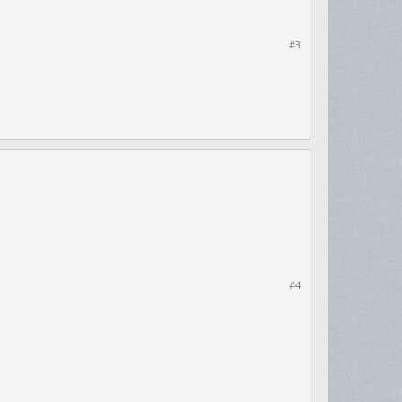
#3
#4