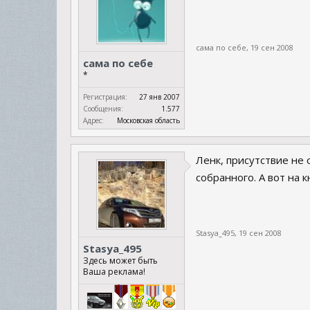
сама по себе
,
19 сен 2008
сама по себе
*
Регистрация:
27 янв 2007
Сообщения:
1.577
Адрес:
Московская область
Ленк, присутствие не 
собранного. А вот на 
Stasya_495
,
19 сен 2008
Stasya_495
Здесь может быть
Ваша реклама!