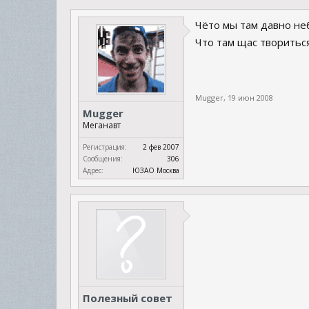
Чёто мы там давно неб
Что там щас творитьс
Mugger
,
19 июн 2008
Mugger
Меганавт
Регистрация:
2 фев 2007
Сообщения:
306
Адрес:
ЮЗАО Москва
Полезный совет