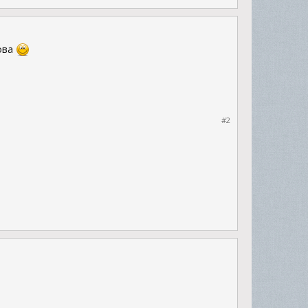
ова
#2