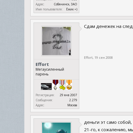
Адрес:
Собянинск, ЗАО
Имя пользователя:
Ёжик =)
Сдам денежек на след
Effort
,
19 сен 2008
Effort
Мегаусиленный
парень
Регистрация:
29 янв 2007
Сообщения:
2.279
Адрес:
Москва
деньги эт само собой,
21-го, к сожалению, м