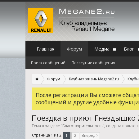
Главная
Форум
Медиа
Блог
Поиск сообщений
Последние сообщения
Форум
Клубная жизнь Megane2.ru
Клубн
После регистрации Вы сможете общать
сообщений и другие удобные функци
Поездка в приют Гнездышко 
Тема в разделе "
Благотворительность
", создана пользо
Страница 1 из 2
1
2
Вперёд >