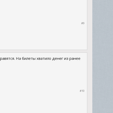
#9
правятся. На билеты хватило денег из ранее
#10