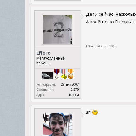
Дети сейчас, наскольк
А вообще по Гнёздышк
Effort
,
24 июн 2008
Effort
Мегаусиленный
парень
Регистрация:
29 янв 2007
Сообщения:
2.279
Адрес:
Москва
ап