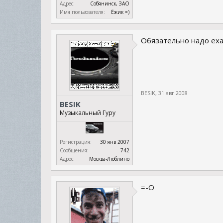
Адрес:
Собянинск, ЗАО
Имя пользователя:
Ёжик =)
Обязательно надо еха
BESIK
,
31 авг 2008
BESIK
Музыкальный Гуру
Регистрация:
30 янв 2007
Сообщения:
742
Адрес:
Москва-Люблино
=-O