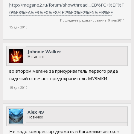
http://megane2.ru/forum/showthread....EB%FC+%EF%F
0%E8%EA%F3%F0%E8%E2%E0%F2%E5%EB%FF
Последнее редактирование:
9 янв 2011
15 дек 2010
Johnnie Walker
Меганавт
во втором мегане за прикуриватель первого ряда
сидений отвечает предохранитель МУЗЫКИ
15 дек 2010
Alex 49
Новичок
Не надо компрессор держать в багажнике авто,он