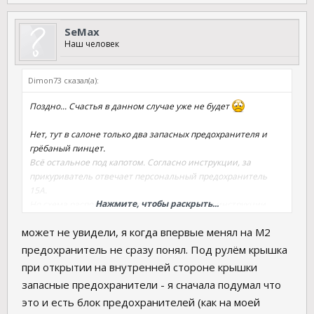
SeMax
Наш человек
Dimon73 сказал(а):
Поздно... Счастья в данном случае уже не будет
Нет, тут в салоне только два запасных предохранителя и
грёбаный пинцет.
Всё остальное под капотом. Согласно инструкции, за
прикуриватель отвечает персональный предохранитель
15А.
Нажмите, чтобы раскрыть...
Но схема расположения предохранителей в инструкции
совершенно не соответствует тому, что в реалии под
может не увидели, я когда впервые менял на М2
капотом.
А там их штук 40, наверное. И их очень неудобно извлекать
предохранитель не сразу понял. Под рулём крышка
и ставить обратно, если тупо проверять Омметром все
при открытии на внутренней стороне крышки
подряд, то это очень долго получится и существует риск
запасные предохранители - я сначала подумал что
потерять предохранитель или вставить не в то гнездо
это и есть блок предохранителей (как на моей
(которых, как мне показалось, вообще штук 100).