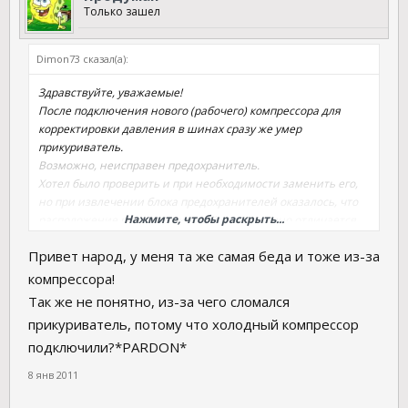
Только зашел
Dimon73 сказал(а):
Здравствуйте, уважаемые!
После подключения нового (рабочего) компрессора для
корректировки давления в шинах сразу же умер
прикуриватель.
Возможно, неисправен предохранитель.
Хотел было проверить и при необходимости заменить его,
но при извлечении блока предохранителей оказалось, что
Нажмите, чтобы раскрыть...
расположение предохранителей существенно отличается
от приведённой схемы в инструкции по эксплуатации...
Привет народ, у меня та же самая беда и тоже из-за
Если у кого имеется схема расположения предохранителей
или хотя бы кто сможет точно указать, где в блоке находится
компрессора!
предохранитель прикуривателя, прошу помочь.
Так же не понятно, из-за чего сломался
прикуриватель, потому что холодный компрессор
подключили?*PARDON*
8 янв 2011