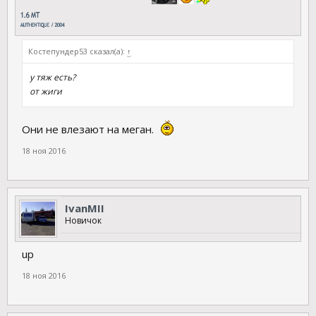
Костепундер53 сказал(а):
↑
у тяж есть?
от жиги
Они не влезают на меган.
18 ноя 2016
IvanMII
Новичок
up
18 ноя 2016