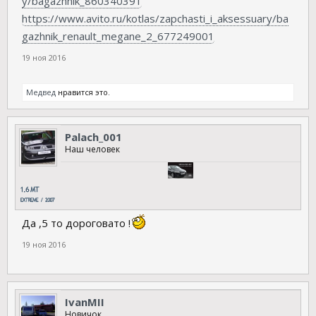
y/bagazhnik_860340391
https://www.avito.ru/kotlas/zapchasti_i_aksessuary/ba
gazhnik_renault_megane_2_677249001
19 ноя 2016
Медвед
нравится это.
Palach_001
Наш человек
Да ,5 то дороговато !
19 ноя 2016
IvanMII
Новичок