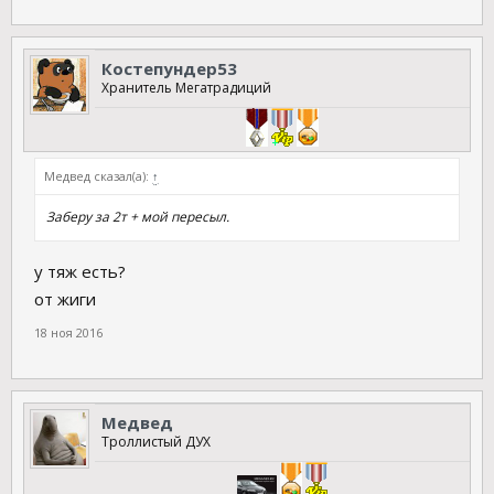
Костепундер53
Хранитель Мегатрадиций
Медвед сказал(а):
↑
Заберу за 2т + мой пересыл.
у тяж есть?
от жиги
18 ноя 2016
Медвед
Троллистый ДУХ