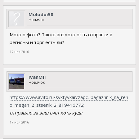
Molodoi58
Новичок
Можно фото? Также возможность отправки в
регионы и торг есть ли?
17 ноя 2016
IvanMII
Новичок
https://www.avito.ru/syktyvkar/zapc...bagazhnik_na_ren
o_megan_2_stsenik_2_819416772
отправлю за ваш счет хоть куда
17 ноя 2016