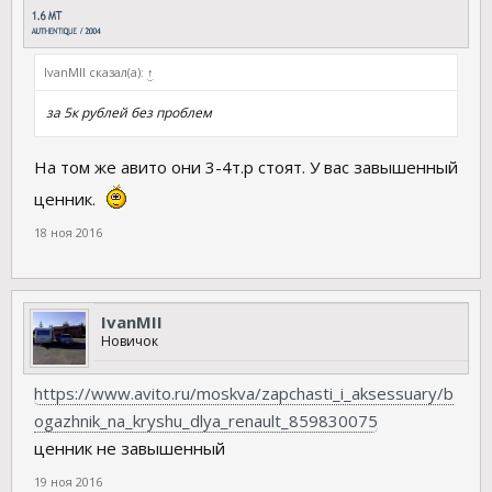
IvanMII сказал(а):
↑
за 5к рублей без проблем
На том же авито они 3-4т.р стоят. У вас завышенный
ценник.
18 ноя 2016
IvanMII
Новичок
https://www.avito.ru/moskva/zapchasti_i_aksessuary/b
ogazhnik_na_kryshu_dlya_renault_859830075
ценник не завышенный
19 ноя 2016