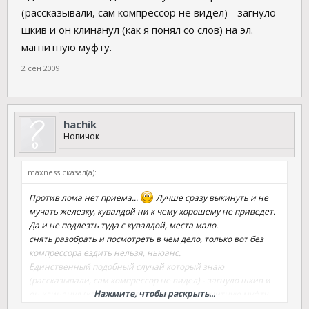
(рассказывали, сам компрессор не видел) - загнуло
шкив и он клинанул (как я понял со слов) на эл.
магнитную муфту.
2 сен 2009
hachik
Новичок
maxness сказал(а):
Против лома нет приема...
Лучше сразу выкинуть и не
мучать железку, кувалдой ни к чему хорошему не приведет.
Да и не подлезть туда с кувалдой, места мало.
снять разобрать и посмотреть в чем дело, только вот без
компрессора ездить нельзя, ньюанс.
Единственный подобный случай который знаю
(рассказывали, сам компрессор не видел) - загнуло шкив и
Нажмите, чтобы раскрыть...
он клинанул (как я понял со слов) на эл. магнитную муфту.