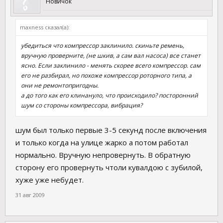
Новичок
maxness сказал(а):
убедиться что компрессор заклинило. скиньте ремень,
вручную проверните, (не шкив, а сам вал насоса) все станет
ясно. Если заклинило - менять скорее всего компрессор. сам
его не разбирал, но похоже компрессор роторного типа, а
они не ремонтопригодны.
а до того как его клинануло, что происходило? посторонний
шум со стороны компрессора, вибрация?
шум был только первые 3-5 секунд после включения
и только когда на улице жарко а потом работал
нормально. Вручную непровернуть. В обратную
сторону его провернуть чтоли кувалдою с зубилой,
хуже уже небудет.
31 авг 2009