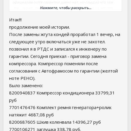
официалам (хотя гарантии давно нет, но слышал что тем
Нажмите, чтобы раскрыть...
кому делали перепрограммирование гарантия на кондей
продлевается). Действительно официалы денег не взяли...
Итак!!!
"Выполнили техническое решение рено по замене жгута
проводки компрессора кондиционера" (желтая нота),
продолжение моей истории.
ошибку скинули. Щас кондей работает. Сказали если
После замены жгута кондей проработал 1 вечер, на
ошибка повторится будут решать вопрос о замене
следующее утро включаться уже не захотел.
компрессора по гарантии (хотя гарантии уже давно нет).
позвонил я в РТДС и записался к инженеру по
Короче всем у кого делали перепрограммирование и
возникли проблемы с кандеем - ехать к официалам - пока
гарантии. Сегодня приехал - приговор замена
рено платит.
компрессора. Компрессор поменяли после
Для справки: делал в РТДС на 26км МКАД. Стоимость
согласования с Автофрамосом по гарантии (желтой
ремонта - 2400, стоимость комплекта проводки 2466,20. В
ноте РЕНО).
итоге 4866,20 - по гарантии.
Номерок комплекта проводки (может кому понадобится) -
Было заменено:
8201046397
8200940837 Компрессор кондиционера 33799,31
руб
7701476476 Комплект ремня генератора+ролик
натяжит 4687,08 руб
8200687605 Шкив коленвала 14396,27 руб
7700106271 заглушка 338,78 руб.