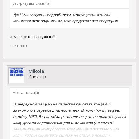
раскривушка сказал(а):
Да! Нужны-нужны подробности, можно уточнить как
меняется этот подшипник, мне предстаит эта операция!
и мне очень нужны!!
5 ноя 2009
Mikola
Инженер
Mikola сказал(а):
В очередной раз у меня перестал работать кондей. У
знакомого в сервисе диагностический комп (клип) выдает
ошибку 1080. Эта ошибка рано или поздно появляется у всех
кому делали перепрограмирование мозгов (на случай
заклинивания компрессора- чтоб машина оставалась на
ходу). Короче скидывать ошибку не стали, а поехал к