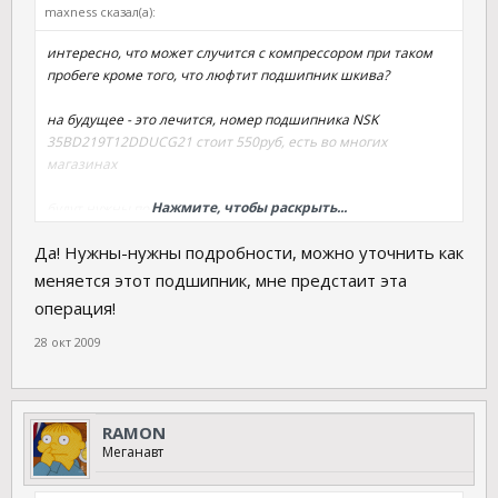
maxness сказал(а):
интересно, что может случится с компрессором при таком
пробеге кроме того, что люфтит подшипник шкива?
на будущее - это лечится, номер подшипника NSK
35BD219T12DDUCG21 стоит 550руб, есть во многих
магазинах
Нажмите, чтобы раскрыть...
будут нужны подробности - отпишусь
Да! Нужны-нужны подробности, можно уточнить как
меняется этот подшипник, мне предстаит эта
операция!
28 окт 2009
RAMON
Меганавт