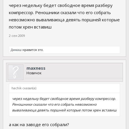
через недельку бедет свободное время разберу
компрессор. Реношники сказали что его собрать
невозможно вываливаюца девять поршней которые
потом хрен вставиш
2 сен 2009
Дммаш
нравится это.
maxness
Новичок
hachik сказал(а):
через недельку бедет свободное время разберу компрессор.
Реношники сказали что его собрать невозможно
вываливаюца девять поршней которые потом хрен вставиш
а как на заводе его собрали?