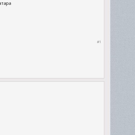
атара
#1