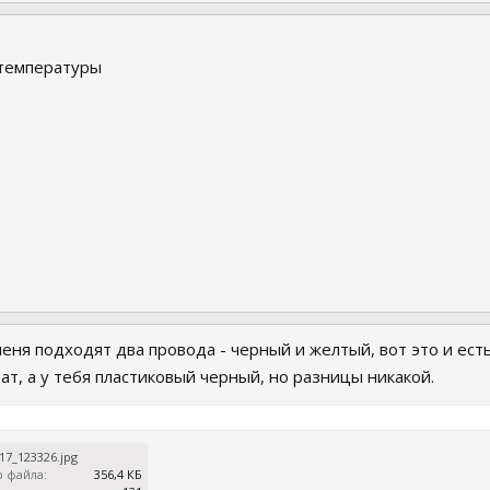
 температуры
меня подходят два провода - черный и желтый, вот это и ест
т, а у тебя пластиковый черный, но разницы никакой.
17_123326.jpg
 файла:
356,4 КБ