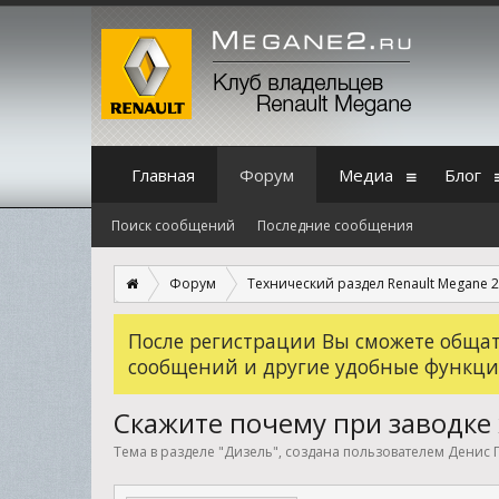
Главная
Форум
Медиа
Блог
Поиск сообщений
Последние сообщения
Форум
Технический раздел Renault Megane 2
После регистрации Вы сможете общать
сообщений и другие удобные функци
Скажите почему при заводке
Тема в разделе "
Дизель
", создана пользователем
Денис 