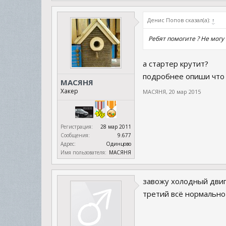
Денис Попов сказал(а):
↑
Ребят помогите ? Не мог
а стартер крутит?
подробнее опиши что
МАСЯНЯ
Хакер
МАСЯНЯ
,
20 мар 2015
Регистрация:
28 мар 2011
Сообщения:
9.677
Адрес:
Одинцово
Имя пользователя:
МАСЯНЯ
завожу холодный двига
третий всё нормально