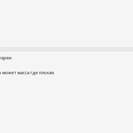
тареи
 может масса где плохая.