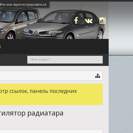
йти или зарегистрироваться
N
отр ссылок, панель последних
тилятор радиатара