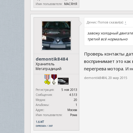
Имя пользователя:
МАСЯНЯ
Денис Попов сказал(а):
↑
завожу холодный двигател
третий всё нормально
Проверь контакты дат
demontik8484
воспринимает это как
Хранитель
перегрева мотора. И н
Мегатрадиций
demontik8484
,
20 мар 2015
Регистрация:
5 ноя 2013
Сообщения:
4.513
Медиа:
20
Альбомы:
1
Адрес:
Москва
Имя пользователя:
Рома