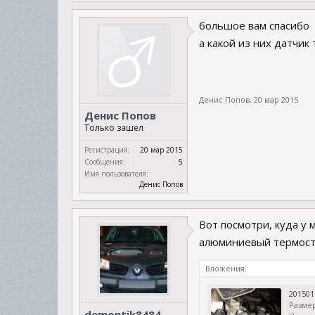
большое вам спасибо
а какой из них датчик
Денис Попов
,
20 мар 2015
Денис Попов
Только зашел
Регистрация:
20 мар 2015
Сообщения:
5
Имя пользователя:
Денис Попов
Вот посмотри, куда у 
алюминиевый термоста
Вложения:
201501
Размер
demontik8484