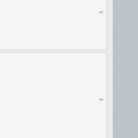
#3
#4