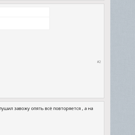
#2
ушил завожу опять всё повторяется , а на