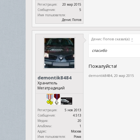
Регистрация:
20 мар 2015
Сообщения:
5
Имя пользователя:
Денис Попов
Денис Попов сказал(а):
↑
спасибо
Пожалуйста!
demontik8484
,
20 мар 2015
demontik8484
Хранитель
Мегатрадиций
Регистрация:
5 ноя 2013
Сообщения:
4.513
Медиа:
20
Альбомы:
1
Адрес:
Москва
Имя пользователя:
Рома