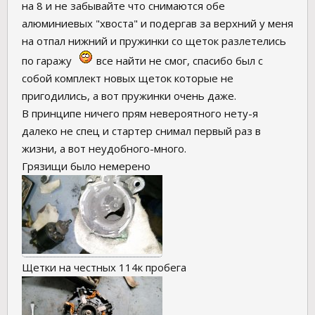
на 8 и не забывайте что снимаются обе
алюминиевых "хвоста" и подергав за верхний у меня
на отпал нижний и пружинки со щеток разлетелись
по гаражу
все найти не смог, спасибо был с
собой комплект новых щеток которые не
пригодились, а вот пружинки очень даже.
В принципе ничего прям невероятного нету-я
далеко не спец и стартер снимал первый раз в
жизни, а вот неудобного-много.
Грязищи было немерено
Щетки на честных 114к пробега