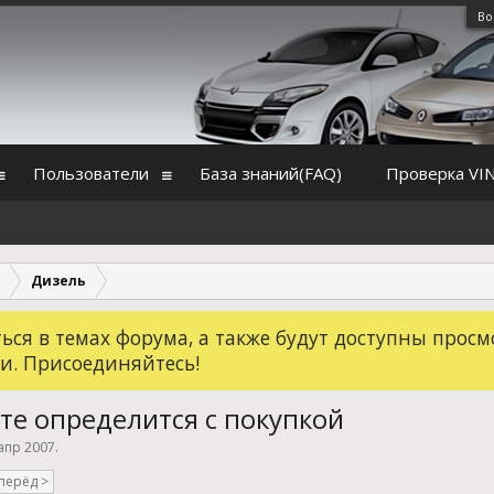
Во
Пользователи
База знаний(FAQ)
Проверка VI
Дизель
ся в темах форума, а также будут доступны просм
и. Присоединяйтесь!
те определится с покупкой
апр 2007
.
перёд >