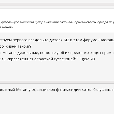
,5 дизель купе машинка супер экономия топлива+ приемистость, правда по 
т менять
твуем первого владельца дизеля М2 в этом форуме (насколько
 до жизни такой??
 меганы дизельные, поскольку об их прелестях ходят прям-так
к ты справляешься с "русской суспензией"? Egip? :-D
зельный Меган у оффициалов ф финляндии хотел бы услыша