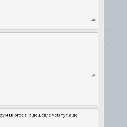
#8
#9
сии многое и и дешевле чем тут,а до