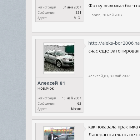
Фотку выложил бы чтол
Регистрация:
31 янв 2007
Сообщения:
321
Plohish
,
30 май 2007
Адрес:
М.О.
http://aleks-bor2006.
счас еще затонировал
Алексей_81
,
30 май 2007
Алексей_81
Новичок
Регистрация:
15 май 2007
Сообщения:
62
Адрес:
Москва
как показала практика
Лаперанты ехать не сто