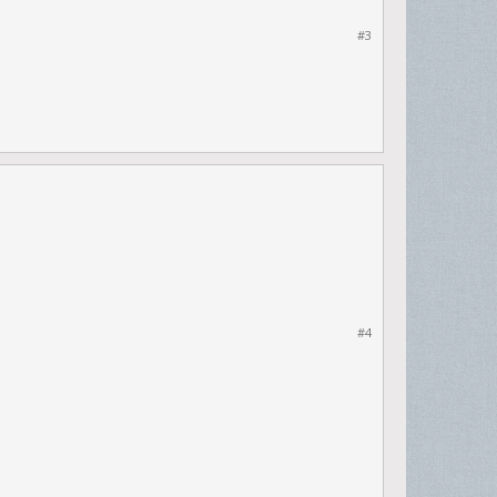
#3
#4