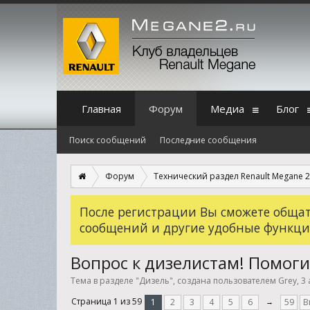
Главная
Форум
Медиа
Блог
Поиск сообщений
Последние сообщения
Форум
Технический раздел Renault Megane 2
После регистрации Вы сможете общать
сообщений и другие удобные функци
Вопрос к дизелистам! Помоги
Тема в разделе "
Дизель
", создана пользователем
Grey
,
3 
Страница 1 из 59
1
2
3
4
5
6
→
59
В