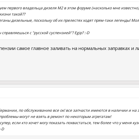
ем первого владельца дизеля М2 в этом форуме (насколько мне известно)!!
 жизни такой??
ганы дизельные, поскольку об их прелестях ходят прям-таки легенды! Мол,
ы справляешься с "русской суспензией"? Egip? :-D
спензии самое главное заливать на нормальных заправках и 
ермании, по обслуживанию все ок! все запчасти имеются в наличии и на з
роблемы-могут не взять в ремонт по некоторым агрегатам!
упер, если кто хочет могу показать похвастаться, тем более что у меня куз
:-D