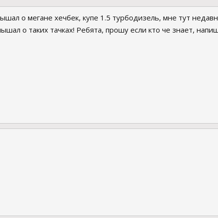
лышал о мегане хечбек, купе 1.5 турбодизель, мне тут недавн
лышал о таких тачках! Ребята, прошу если кто че знает, напи