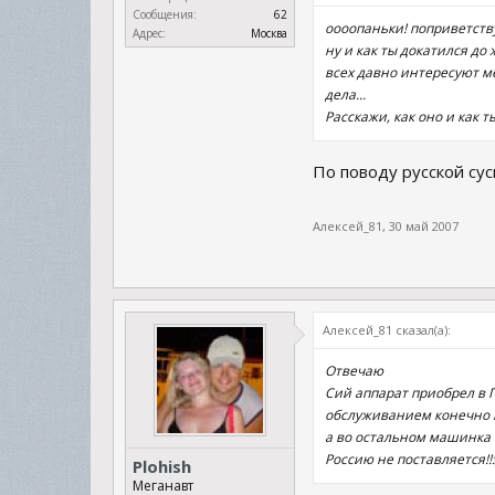
Сообщения:
62
оооопаньки! поприветству
Адрес:
Москва
ну и как ты докатился до
всех давно интересуют ме
дела...
Расскажи, как оно и как т
По поводу русской су
Алексей_81
,
30 май 2007
Алексей_81 сказал(а):
Отвечаю
Сий аппарат приобрел в Г
обслуживанием конечно п
а во остальном машинка с
Россию не поставляется!!
Plohish
Меганавт