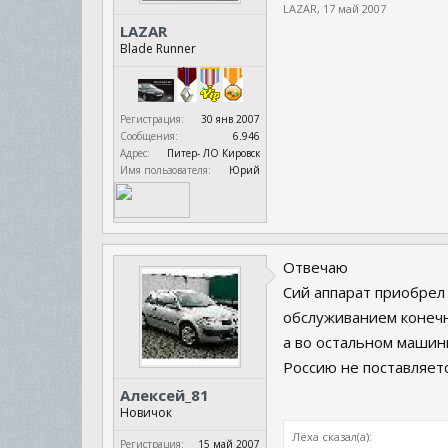
LAZAR
,
17 май 2007
LAZAR
Blade Runner
Регистрация:
30 янв 2007
Сообщения:
6.946
Адрес:
Питер- ЛО Кировск
Имя пользователя:
Юрий
Отвечаю
Сий аппарат приобрел 
обслуживанием конечн
а во остальном машинк
Россию не поставляется
Алексей_81
Новичок
Лёха сказал(а):
Регистрация:
15 май 2007