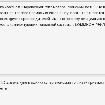
 классная! "Паровозная" тяга мотора, экономичность.... Но 
ельное топливо нормально еще не научился. Это относится н
ех других производителей. Именно поэтому официально поч
имость комплектующих топливной системы с КОММНОН РЭЙЛ и
2 1,5 дизель купе машинка супер экономия топлива+ приемис
нять