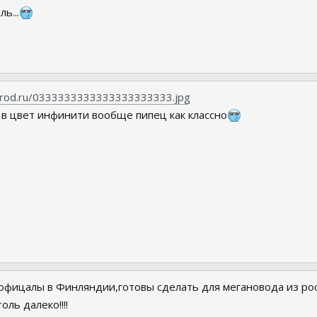
ь...
narod.ru/0333333333333333333333.jpg
 в цвет инфинити вообще пипец как классно
 офицалы в Финляндии,готовы сделать для мегановода из рос
ль далеко!!!!