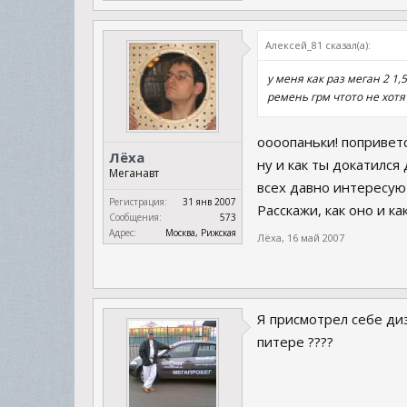
Алексей_81 сказал(а):
у меня как раз меган 2 1
ремень грм чтото не хотя
оооопаньки! поприветс
Лёха
ну и как ты докатился
Меганавт
всех давно интересуют
Регистрация:
31 янв 2007
Расскажи, как оно и ка
Сообщения:
573
Адрес:
Москва, Рижская
Лёха
,
16 май 2007
Я присмотрел себе ди
питере ????