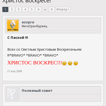
Христос воскресе!
1
2
3
4
5
6
→
8
Вперёд >
esvpro
МегаОренбуржец
С Пасхой !!!
Всех со Светлым Христовым Воскресеньем
!!!*BRAVO* *BRAVO* *BRAVO*
ХРИСТОС ВОСКРЕС!!!
27 апр 2008
Полезный совет