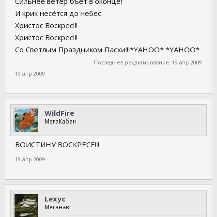
Сильнее ветер бъёт в оконце!
И крик несётся до небес:
Христос Воскрес!!!
Христос Воскрес!!!
Со Светлым Праздником Пасхи!!!*YAHOO* *YAHOO*
Последнее редактирование:
19 апр 2009
19 апр 2009
WildFire
МегаКабан
ВОИСТИНУ ВОСКРЕСЕ!!!
19 апр 2009
Lexyc
Меганавт