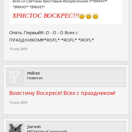
Всех со Светлым Христовым Воскресеньем !!!*BRAVO*
*BRAVO* *BRAVO*
ХРИСТОС ВОСКРЕС!!!
Опять Первый!!!:-D :-D :-D Всех с
ПРАЗДНИКОМ!!!*ROFL* *ROFL* *ROFL*
19 апр 2009
mikas
Новичок
Воистину Воскресе! Всех с праздником!
19 апр 2009
Jurom
МЕГАНоводСамарский