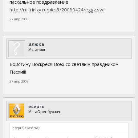
пасхальное поздравление
http://ru.trinixy.ru/pics3/20080424/eggz.swf
27 апр 2008
Злюка
Меганавт
Воистину Воскрес!!! Всех со светлым праздником
Пасхи!!!
27 апр 2008
esvpro
МегаОренбуржец
esvpro сказал(а):