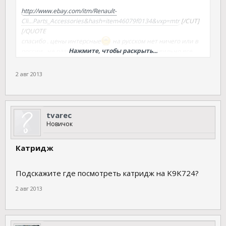
http://www.ebay.com/itm/Renault-
Cli...Parts_Accessories&hash=item46079f0134&vxp=mtr
[/CUT]
[/QUOTE
спасибо . цены интерсные
на русском нет ничего или в
Нажмите, чтобы раскрыть...
россии . не разу не заказывал так или как правильно все
зделать на ебай подскажите
2 авг 2013
tvarec
Новичок
Катридж
Подскажите где посмотреть катридж на K9K724?
2 авг 2013