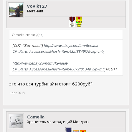
vovik127
Меганавт
Camelia сказал(а):
↑
[CUT="Вот твое!"]
http://www.ebay.com/itm/Renault-
Cli...Parts_Accessories&hash=item43af8849f7&vxp=mtr
http://www.ebay.com/itm/Renault-
Cli...Parts_Accessories&hash=item46079f0134&vxp=mtr
[/CUT]
это что вся турбина? и стоит 6200руб?
1 авг 2013
Camelia
Хранитель мегатрадиций Молдовы