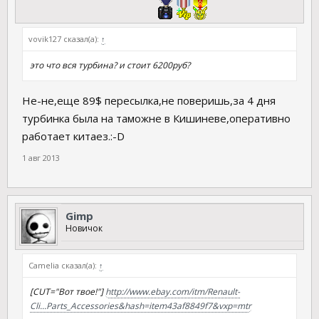
vovik127 сказал(а):
↑
это что вся турбина? и стоит 6200руб?
Не-не,еще 89$ пересылка,не поверишь,за 4 дня
турбинка была на таможне в Кишиневе,оперативно
работает китаез.:-D
1 авг 2013
Gimp
Новичок
Camelia сказал(а):
↑
[CUT="Вот твое!"]
http://www.ebay.com/itm/Renault-
Cli...Parts_Accessories&hash=item43af8849f7&vxp=mtr