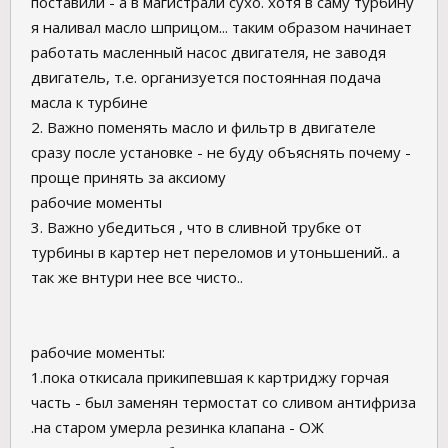
поставили - а в магистрали сухо. хотя в саму турбину
я наливал масло шприцом... таким образом начинает
работать масленный насос двигателя, не заводя
двигатель, т.е. организуется постоянная подача
масла к турбине
2. Важно поменять масло и фильтр в двигателе
сразу после установке - не буду объяснять почему -
проще принять за аксиому
рабочие моменты
3. Важно убедиться , что в сливной трубке от
турбины в картер нет переломов и утоньшений.. а
так же внтури нее все чисто..
рабочие моменты:
1.пока откисала прикипевшая к картриджу горчая
часть - был заменян термостат со сливом антифриза
.на старом умерла резинка клапана - ОЖ