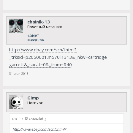
chainik-13
Почетный меганавт
http://www.ebay.com/sch/i.html?
_trksid=p2050601.m570.l1313&_nkw=cartridge
garrett&_sacat=0&_from=R40
31 июл 2013
Gimp
Новичок
chainik-13 сказал(а):
↑
http://www.ebay.com/sch/i.html?