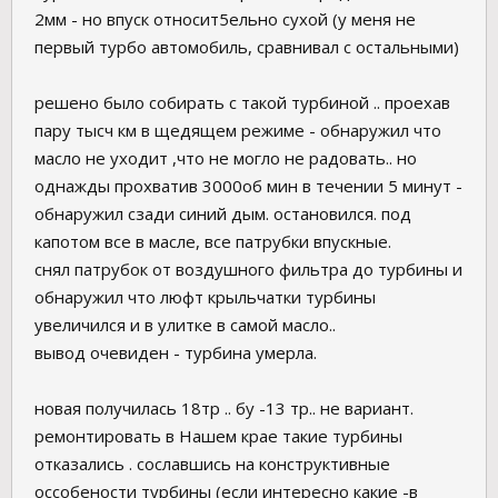
2мм - но впуск относит5ельно сухой (у меня не
первый турбо автомобиль, сравнивал с остальными)
решено было собирать с такой турбиной .. проехав
пару тысч км в щедящем режиме - обнаружил что
масло не уходит ,что не могло не радовать.. но
однажды прохватив 3000об мин в течении 5 минут -
обнаружил сзади синий дым. остановился. под
капотом все в масле, все патрубки впускные.
снял патрубок от воздушного фильтра до турбины и
обнаружил что люфт крыльчатки турбины
увеличился и в улитке в самой масло..
вывод очевиден - турбина умерла.
новая получилась 18тр .. бу -13 тр.. не вариант.
ремонтировать в Нашем крае такие турбины
отказались . сославшись на конструктивные
оссобености турбины (если интересно какие -в