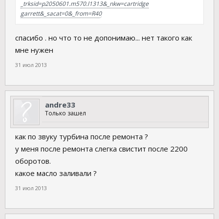
_trksid=p2050601.m570.l1313&_nkw=cartridge
garrett&_sacat=0&_from=R40
спасибо . но что то не допонимаю... нет такого как
мне нужен
31 июл 2013
andre33
Только зашел
как по звуку турбина после ремонта ?
у меня после ремонта слегка свистит после 2200
оборотов.
какое масло заливали ?
31 июл 2013