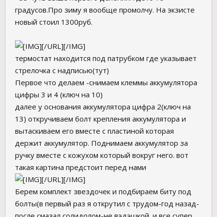
градусов.Про зиму я вообще промолчу. На экзисте
новый стоил 1300руб.
[/URL][/IMG]
термостат находится под патрубком где указывает
стрелочка с надписью(тут)
Первое что делаем -снимаем клеммы аккумулятора
цифры 3 и 4 (ключ на 10)
далее у основания аккумулятора цифра 2(ключ на
13) откручиваем болт крепления аккумулятора и
вытаскиваем его вместе с пластиной которая
держит аккумулятор. Поднимаем аккумулятор за
ручку вместе с кожухом который вокруг него. вот
такая картина предстоит перед нами
[/URL][/IMG]
Берем комплект звездочек и подбираем биту под
болты(в первый раз я открутил с трудом-год назад-
после смазал солидолом-не вэдэшкой. и все супер