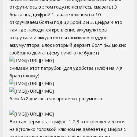
открутилось в этом году.не ленитесь смазать) 3
болта под цифрой 1. далее ключом на 10
откручиваем болты под цифрой 2 и 3. цифра 4 это
там где находится крепление аккумулятора.
открутили и аккуратно вытаскиваем поддон
аккумулятора. Блок который держит болт №2 можно
свободно двигать(ему ничего не будет)
[/URL][/IMG]
снимаем этот патрубок (для удобства.) ключ на 7(я
брал головку)
[/URL][/IMG]
[/URL][/IMG]
блок №2 двигается в пределах разумного.
[/URL][/IMG]
Вот сам термостат цифры 1,2,3 это крепление(ключ
на 8(только головкой-ключом не залезете)) Цифра 5
это колпачок для продува (когда поставим он