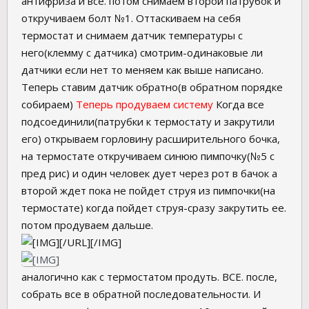
антифриза и все. потом снимаем второй патрубок и
откручиваем болт №1. Оттаскиваем на себя
термостат и снимаем датчик температуры с
него(клемму с датчика) смотрим-одинаковые ли
датчики если нет то меняем как выше написано.
Теперь ставим датчик обратно(в обратном порядке
собираем)
Теперь продуваем систему
Когда все
подсоединили(патрубки к термостату и закрутили
его) открываем горловину расширительного бочка,
на термостате откручиваем синюю пимпочку(№5 с
пред рис) и один человек дует через рот в бачок а
второй ждет пока не пойдет струя из пимпочки(на
термостате) когда пойдет струя-сразу закрутить ее.
потом продуваем дальше.
[/URL][/IMG]
аналогично как с термостатом продуть. ВСЕ. после,
собрать все в обратной последовательности. И