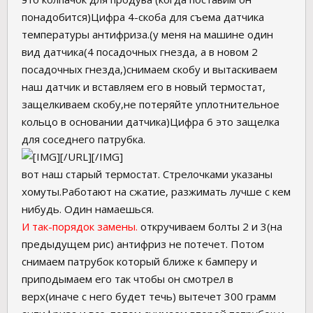
понадобится)Цифра 4-скоба для съема датчика
температуры антифриза.(у меня на машине один
вид датчика(4 посадочных гнезда, а в новом 2
посадочных гнезда,)снимаем скобу и вытаскиваем
наш датчик и вставляем его в новый термостат,
защелкиваем скобу,не потеряйте уплотнительное
кольцо в основании датчика)Цифра 6 это защелка
для соседнего патрубка.
[/URL][/IMG]
вот наш старый термостат. Стрелочками указаны
хомуты.Работают на сжатие, разжимать лучше с кем
нибудь. Один намаешься.
И так-порядок замены.
откручиваем болты 2 и 3(на
предыдущем рис) антифриз не потечет. Потом
снимаем патрубок который ближе к бамперу и
приподымаем его так чтобы он смотрел в
верх(иначе с него будет течь) вытечет 300 грамм