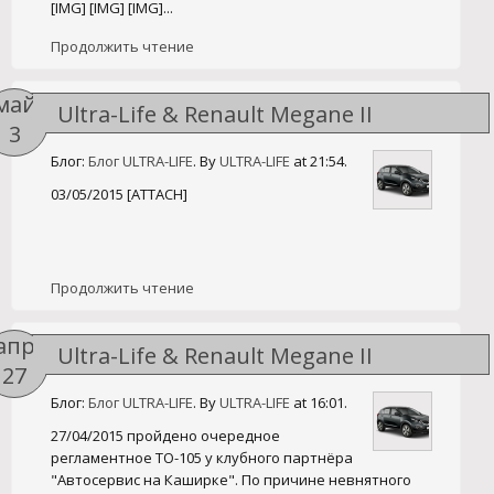
[IMG] [IMG] [IMG]...
Продолжить чтение
май
Ultra-Life & Renault Megane II
3
Блог:
Блог ULTRA-LIFE
. By
ULTRA-LIFE
at 21:54.
03/05/2015 [ATTACH]
Продолжить чтение
апр
Ultra-Life & Renault Megane II
27
Блог:
Блог ULTRA-LIFE
. By
ULTRA-LIFE
at 16:01.
27/04/2015 пройдено очередное
регламентное ТО-105 у клубного партнёра
"Автосервис на Каширке". По причине невнятного