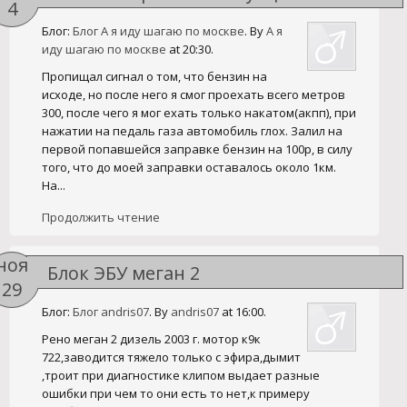
4
Блог:
Блог А я иду шагаю по москве
. By
А я
иду шагаю по москве
at 20:30.
Пропищал сигнал о том, что бензин на
исходе, но после него я смог проехать всего метров
300, после чего я мог ехать только накатом(акпп), при
нажатии на педаль газа автомобиль глох. Залил на
первой попавшейся заправке бензин на 100р, в силу
того, что до моей заправки оставалось около 1км.
На...
Продолжить чтение
ноя
Блок ЭБУ меган 2
29
Блог:
Блог andris07
. By
andris07
at 16:00.
Рено меган 2 дизель 2003 г. мотор к9к
722,заводится тяжело только с эфира,дымит
,троит при диагностике клипом выдает разные
ошибки при чем то они есть то нет,к примеру