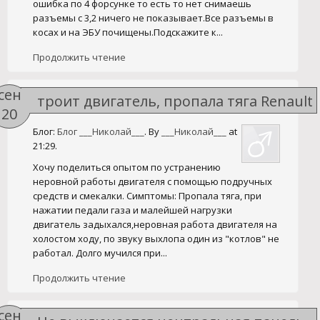
ошибка по 4 форсунке то есть то нет снимаешь
разъемы с 3,2 ничего не показывает.Все разъемы в
косах и на ЭБУ почищены.Подскажите к...
Продолжить чтение
сен
троит двигатель, пропала тяга Renault
20
Megane 2 фаза 2
Блог:
Блог ___Николай___
. By
___Николай___
at
21:29.
Хочу поделиться опытом по устранению
неровной работы двигателя с помощью подручных
средств и смекалки. Симптомы: Пропала тяга, при
нажатии педали газа и малейшей нагрузки
двигатель задыхался,неровная работа двигателя на
холостом ходу, по звуку выхлопа один из "котлов" не
работал. Долго мучился при...
Продолжить чтение
сен