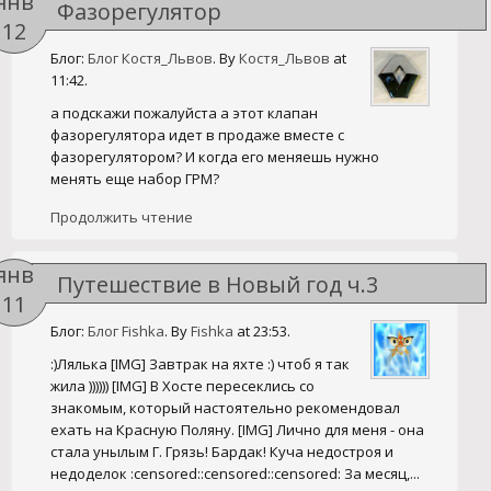
янв
Фазорегулятор
12
Блог:
Блог Костя_Львов
. By
Костя_Львов
at
11:42.
а подскажи пожалуйста а этот клапан
фазорегулятора идет в продаже вместе с
фазорегулятором? И когда его меняешь нужно
менять еще набор ГРМ?
Продолжить чтение
янв
Путешествие в Новый год ч.3
11
Блог:
Блог Fishka
. By
Fishka
at 23:53.
:)Лялька [IMG] Завтрак на яхте :) чтоб я так
жила )))))) [IMG] В Хосте пересеклись со
знакомым, который настоятельно рекомендовал
ехать на Красную Поляну. [IMG] Лично для меня - она
стала унылым Г. Грязь! Бардак! Куча недостроя и
недоделок :censored::censored::censored: За месяц,...