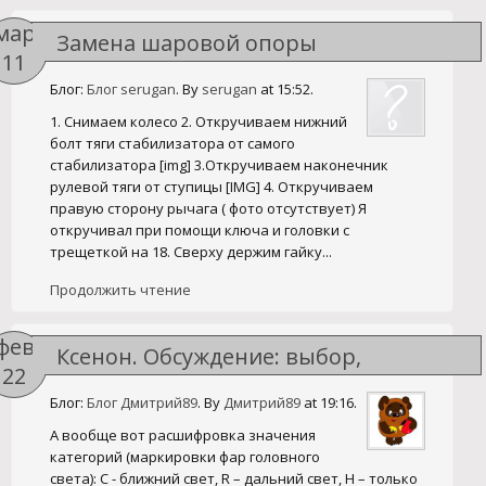
мар
Замена шаровой опоры
11
Блог:
Блог serugan
. By
serugan
at 15:52.
1. Снимаем колесо 2. Откручиваем нижний
болт тяги стабилизатора от самого
стабилизатора [img] 3.Откручиваем наконечник
рулевой тяги от ступицы [IMG] 4. Откручиваем
правую сторону рычага ( фото отсутствует) Я
откручивал при помощи ключа и головки с
трещеткой на 18. Сверху держим гайку...
Продолжить чтение
фев
Ксенон. Обсуждение: выбор,
22
установка, проблемы.
Блог:
Блог Дмитрий89
. By
Дмитрий89
at 19:16.
А вообще вот расшифровка значения
категорий (маркировки фар головного
света): С - ближний свет, R – дальний свет, H – только