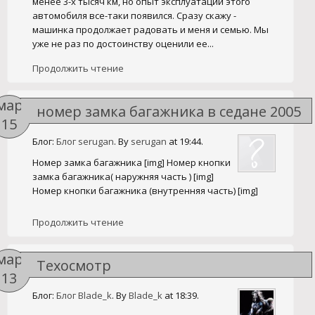
менее 3-х тысяч км, но опыт эксплуатации этого
автомобиля все-таки появился. Сразу скажу -
машинка продолжает радовать и меня и семью. Мы
уже не раз по достоинству оценили ее...
Продолжить чтение
мар
номер замка багажника в седане 2005
15
г.
Блог:
Блог serugan
. By
serugan
at 19:44.
Номер замка багажника [img] Номер кнопки
замка багажника( наружняя часть ) [img]
Номер кнопки багажника (внутренняя часть) [img]
Продолжить чтение
мар
Техосмотр
13
Блог:
Блог Blade_k
. By
Blade_k
at 18:39.