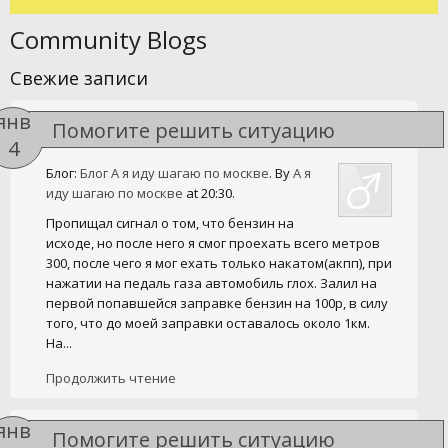
Community Blogs
Свежие записи
янв
Помогите решить ситуацию
4
Блог:
Блог А я иду шагаю по москве
. By
А я
иду шагаю по москве
at 20:30.
Пропищал сигнал о том, что бензин на
исходе, но после него я смог проехать всего метров
300, после чего я мог ехать только накатом(акпп), при
нажатии на педаль газа автомобиль глох. Залил на
первой попавшейся заправке бензин на 100р, в силу
того, что до моей заправки оставалось около 1км.
На...
Продолжить чтение
янв
Помогите решить ситуацию