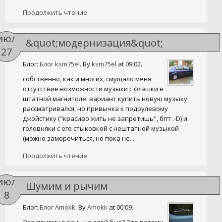
Продолжить чтение
июл
&quot;модернизация&quot;
27
магнитолы UPDATELIST
Блог:
Блог ksm75el
. By
ksm75el
at 09:02.
собственно, как и многих, смущало меня
отсутствие возможности музыки с флэшки в
штатной магнитоле. вариант купить новую музыку
рассматривался, но привычка к подрулевому
джойстику ("красиво жить не запретишь", бггг :-D) и
головняки с его стыковкой с нештатной музыкой
(можно заморочиться, но пока не...
Продолжить чтение
июл
Шумим и рычим
8
Блог:
Блог Amokk
. By
Amokk
at 00:09.