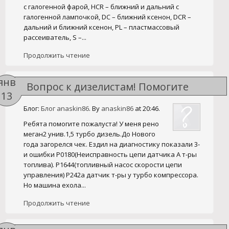
с галогенной фарой, HCR – ближний и дальний с
галогенной лампочкой, DC – ближний ксенон, DCR –
дальний и ближний ксенон, PL – пластмассовый
рассеиватель, S –...
Продолжить чтение
янв
Вопрос к дизелистам! Помогите
13
определится с покупкойРебята
Блог:
Блог anaskin86
. By
anaskin86
at 20:46.
помогите пожалуста! У меня
Ребята помогите пожалуста! У меня рено
меган2 унив.1,5 турбо дизель.До Нового
года загорелся чек. Ездил на диагностику показали 3-
и ошибки Р0180(Неисправность цепи датчика А т-ры
топлива). Р1644(топливный насос скорости цепи
управления) Р242а датчик т-ры у турбо компрессора.
Но машина ехола...
Продолжить чтение