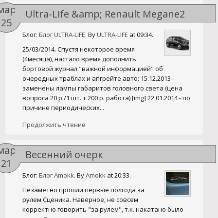
мар
Ultra-Life &amp; Renault Megane2
25
Блог:
Блог ULTRA-LIFE
. By
ULTRA-LIFE
at 09:34.
25/03/2014. Спустя некоторое время
(4месяца), настало время дополнить
бортовой журнал "важной информацией" об
очередных траблах и апгрейте авто: 15.12.2013 -
заменены лампы габаритов головного света (цена
вопроса 20 р./1 шт. + 200 р. работа) [img] 22.01.2014 - по
причине периодических...
Продолжить чтение
мар
Весенний очерк
21
Блог:
Блог Amokk
. By
Amokk
at 20:33.
Незаметно прошли первые полгода за
рулем Сценика. Наверное, не совсем
корректно говорить "за рулем", т.к. накатано было