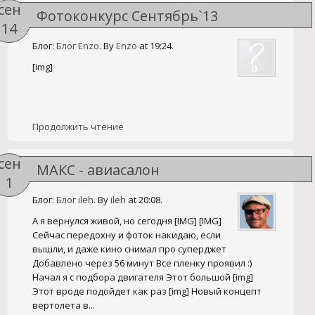
сен
Фотоконкурс Сентябрь`13
14
Блог:
Блог Enzo
. By
Enzo
at 19:24.
[img]
Продолжить чтение
сен
МАКС - авиасалон
1
Блог:
Блог ileh
. By
ileh
at 20:08.
А я вернулся живой, но сегодня [IMG] [IMG]
Сейчас передохну и фоток накидаю, если
вышли, и даже кино снимал про суперджет
Добавлено через 56 минут Все пленку проявил :)
Начал я с подбора двигателя Этот большой [img]
Этот вроде подойдет как раз [img] Новый концепт
вертолета в...