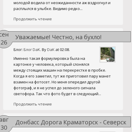
молодой водила от неожиданности аж вздрогнул и
расплылся в улыбке. Видимо редко...
Продолжить чтение
сен
Уважаемые! Честно, на бухло!
26
Блог:
Блог DaK
. By
DaK
at 02:08.
Именно такая формулировка была на
картонке у человека, который слонялся
между стоящих машин на перекрестке в пробке.
Когда я его заметил, тут же приготовил пару манет
взамен на фотосет. Но меня опередил другой
фотограф, и я не успел до зеленого сигнала
светофора. Так что фото будет в следующий...
Продолжить чтение
авг
Донбасс Дорога Краматорск - Северск
30