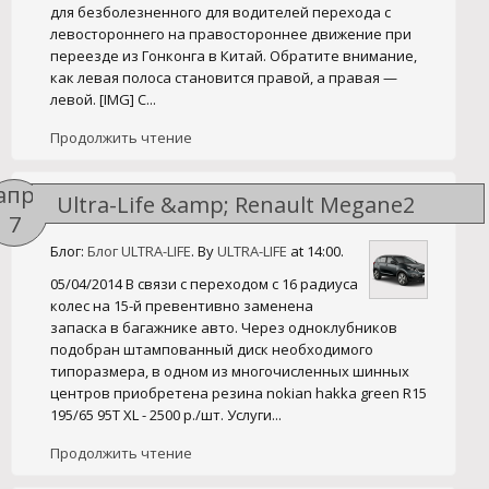
для безболезненного для водителей перехода с
левостороннего на правостороннее движение при
переезде из Гонконга в Китай. Обратите внимание,
как левая полоса становится правой, а правая —
левой. [IMG] С...
Продолжить чтение
апр
Ultra-Life &amp; Renault Megane2
7
Блог:
Блог ULTRA-LIFE
. By
ULTRA-LIFE
at 14:00.
05/04/2014 В связи с переходом с 16 радиуса
колес на 15-й превентивно заменена
запаска в багажнике авто. Через одноклубников
подобран штампованный диск необходимого
типоразмера, в одном из многочисленных шинных
центров приобретена резина nokian hakka green R15
195/65 95T XL - 2500 р./шт. Услуги...
Продолжить чтение