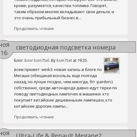
кроме, разумеется, качества топлива. Говорят,
таким образом многие вкладывают свои деньги, и
это очень прибыльный бизнес в...
Продолжить чтение
ноя
светодиодная подсветка номера
16
Блог:
Блог ksm75el
. By
ksm75el
at 19:25.
всем прювет :wink3: новая запись в блоге по
Мегаше (обещаная вскользь еще полгода
назад, но лучше поздно, чем никогда, бгг :pardon:)
собственно, среди автонарода давно идут терки по
поводу светодиодных лампочек в машинки. кто
покупает китайские дешевенькие лампешки, кто
китайские дорогие лампы...
Продолжить чтение
ноя
Ultra-Life & Renault Megane2