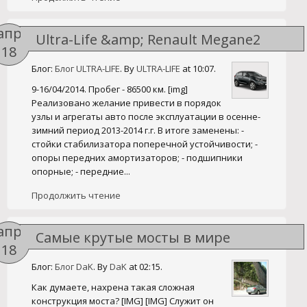
апр
Ultra-Life &amp; Renault Megane2
18
Блог:
Блог ULTRA-LIFE
. By
ULTRA-LIFE
at 10:07.
9-16/04/2014. Пробег - 86500 км. [img]
Реализовано желание привести в порядок
узлы и агрегаты авто после эксплуатации в осенне-
зимний период 2013-2014 г.г. В итоге заменены: -
стойки стабилизатора поперечной устойчивости; -
опоры передних амортизаторов; - подшипники
опорные; - передние...
Продолжить чтение
апр
Самые крутые мосты в мире
18
Блог:
Блог DaK
. By
DaK
at 02:15.
Как думаете, нахрена такая сложная
конструкция моста? [IMG] [IMG] Служит он