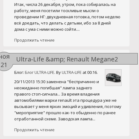
Итак, числа 26 декабря, утром, пока собиралась на
работу, меня посетили тоскливые мысли о
проведении НГ: двухдневная готовка, потом неделю
всё доедать, что делать с детьми, ибо за 8 дней
дома с ума с ними можно сойти....
Продолжить чтение
ноя
Ultra-Life &amp; Renault Megane2
21
Блог:
Блог ULTRA-LIFE
. By
ULTRA-LIFE
at 00:16.
20/11/2013 15:30 заменена "беспричинно и
неожиданно погибшая" лампа заднего
правого стоп-сигнала... За время владения
автомобилями марки renault эта процедура уже не
вызывает у меня ярких эмоций и удивления, поэтому
"мероприятие" прошло как-то обыденно по ранее
отработанной схеме. Заводская лампа...
Продолжить чтение