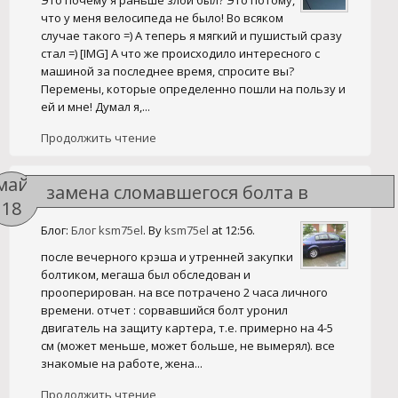
Это почему я раньше злой был? Это потому,
что у меня велосипеда не было! Во всяком
случае такого =) А теперь я мягкий и пушистый сразу
стал =) [IMG] А что же происходило интересного с
машиной за последнее время, спросите вы?
Перемены, которые определенно пошли на пользу и
ей и мне! Думал я,...
Продолжить чтение
май
замена сломавшегося болта в
18
гидроопоре
Блог:
Блог ksm75el
. By
ksm75el
at 12:56.
после вечерного крэша и утренней закупки
болтиком, мегаша был обследован и
прооперирован. на все потрачено 2 часа личного
времени. отчет : сорвавшийся болт уронил
двигатель на защиту картера, т.е. примерно на 4-5
см (может меньше, может больше, не вымерял). все
знакомые на работе, жена...
Продолжить чтение