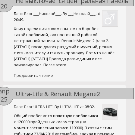
Не выключается центральная панель
20
меган-2 и быстрый разряд
Блог:
Блог ___Николай___
. By
___Николай___
at
аккумулятора
20:49.
Хочу поделиться своим опытом по борьбе с
такой проблемой, как постоянной работой
центральной панели на Renault Megane 2 фаза 2.
[ATTACH] после долгих раздумий и мучений, решил
снять магнитолу и глянуть проводку. Вот что нашёл:
[ATTACH] [ATTACH] Провода разъединил и всё
заизолировал. После этого...
Продолжить чтение
апр
Ultra-Life & Renault Megane2
25
Блог:
Блог ULTRA-LIFE
. By
ULTRA-LIFE
at 08:32.
Общий пробег авто вплотную приблизился
к 120000 пройденных километров (на
момент составления записи 119900). В связи с этим
событием 23/04/2016 автомобиль заехал в ремзону