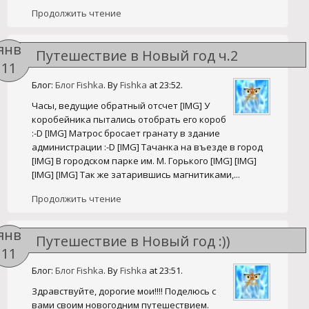
Продолжить чтение
янв
Путешествие в Новый год ч.2
11
Блог:
Блог Fishka
. By
Fishka
at 23:52.
Часы, ведущие обратный отсчет [IMG] У
коробейника пытались отобрать его короб
:-D [IMG] Матрос бросает гранату в здание
администрации :-D [IMG] Тачанка на въезде в город
[IMG] В городском парке им. М. Горького [IMG] [IMG]
[IMG] [IMG] Так же затарившись магнитиками,...
Продолжить чтение
янв
Путешествие в Новый год :))
11
Блог:
Блог Fishka
. By
Fishka
at 23:51.
Здравствуйте, дорогие мои!!!! Поделюсь с
вами своим новогодним путешествием.