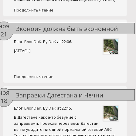
Продолжить чтение
ноя
Эконоия должна быть экономной
21
Блог:
Блог DaK
. By
DaK
at 22:06.
[ATTACH]
Продолжить чтение
ноя
Заправки Дагестана и Чечни
18
Блог:
Блог DaK
. By
DaK
at 22:15.
В Дагестане какое-то безумие с
заправками. Проехав через весь Дагестан
вы не увидите ни одной нормальной сетевой АЗС.
Только подделки, которые копируют все что можно,