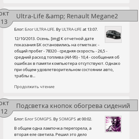
окт
Ultra-Life &amp; Renault Megane2
13
Блог:
Блог ULTRA-LIFE
. By
ULTRA-LIFE
at 13:07.
12/10/2013. Осень. [img] К отчетной дате
показания БК остановились на отметках: -
общий пробег - 78320 - средняя скорость - 26,5 -
средний расход топлива (АИ-95) - 10,4 - сообщения об
ошибках в памяти компьютера отсутствуют. Однако
при общем удовлетворительном состоянии авто,
траблы в...
Продолжить чтение
окт
Подсветка кнопок обогрева сидений
12
megane 2.
Блог:
Блог SOMGPS
. By
SOMGPS
at 00:02.
В общем одна лампочка перегорела, а
вторая еле светила. Решил это дело