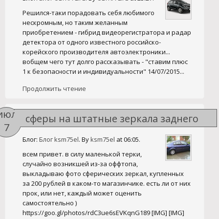
Решился-таки порадовать себя любимого
нескромным, но таким желанным
приобретением - гибрид видеорегистратора и радар
детектора от одного известного российско-
корейского производителя автоэлектроники...
вобщем чего тут долго рассказывать - "ставим плюс
1 к безопасности и индивидуальности" 14/07/2015...
Продолжить чтение
июл
сферы на штатные зеркала заднего
7
вида
Блог:
Блог ksm75el
. By
ksm75el
at 06:05.
всем привет. в силу маленькой терки,
случайно возникшей из-за оффтопа,
выкладываю фото сферических зеркал, купленных
за 200 рублей в каком-то магазинчике. есть ли от них
прок, или нет, каждый может оценить
самостоятельно )
https://goo.gl/photos/rdC3ue6sEVKqnG189 [IMG] [IMG]