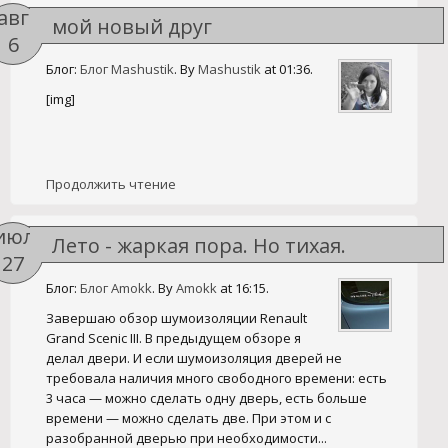
авг
мой новый друг
6
Блог:
Блог Mashustik
. By
Mashustik
at 01:36.
[img]
Продолжить чтение
июл
Лето - жаркая пора. Но тихая.
27
Блог:
Блог Amokk
. By
Amokk
at 16:15.
Завершаю обзор шумоизоляции Renault
Grand Scenic III. В предыдущем обзоре я
делал двери. И если шумоизоляция дверей не
требовала наличия много свободного времени: есть
3 часа — можно сделать одну дверь, есть больше
времени — можно сделать две. При этом и с
разобранной дверью при необходимости...