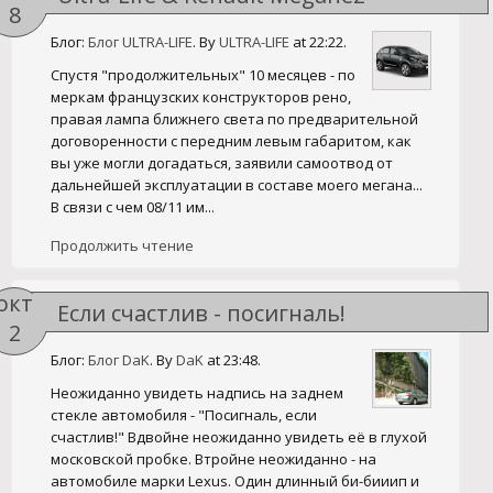
8
Блог:
Блог ULTRA-LIFE
. By
ULTRA-LIFE
at 22:22.
Спустя "продолжительных" 10 месяцев - по
меркам французских конструкторов рено,
правая лампа ближнего света по предварительной
договоренности с передним левым габаритом, как
вы уже могли догадаться, заявили самоотвод от
дальнейшей эксплуатации в составе моего мегана...
В связи с чем 08/11 им...
Продолжить чтение
окт
Если счастлив - посигналь!
2
Блог:
Блог DaK
. By
DaK
at 23:48.
Неожиданно увидеть надпись на заднем
стекле автомобиля - "Посигналь, если
счастлив!" Вдвойне неожиданно увидеть её в глухой
московской пробке. Втройне неожиданно - на
автомобиле марки Lexus. Один длинный би-бииип и