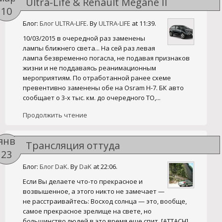
Ultra-Life & Renault Megane II
10
Блог:
Блог ULTRA-LIFE
. By
ULTRA-LIFE
at 11:39.
10/03/2015 в очередной раз заменены
лампы ближнего света... На сей раз левая
лампа безвременно погасла, не подавая признаков
жизни и не поддаваясь реанимационным
мероприятиям. По отработанной ранее схеме
превентивно заменены обе на Osram H-7. БК авто
сообщает о 3-х тыс. км. до очередного ТО,...
Продолжить чтение
янв
Трансляция оттуда
23
Блог:
Блог DaK
. By
DaK
at 22:06.
Если Вы делаете что-то прекрасное и
возвышенное, а этого никто не замечает —
не расстраивайтесь: Восход солнца — это, вообще,
самое прекрасное зрелище на свете, но
большинство людей в это время еще спит. [ATTACH]