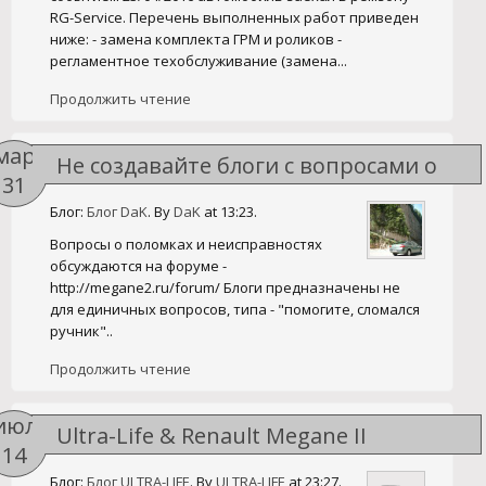
RG-Service. Перечень выполненных работ приведен
ниже: - замена комплекта ГРМ и роликов -
регламентное техобслуживание (замена...
Продолжить чтение
мар
Не создавайте блоги с вопросами о
31
проблемах - пользуйтесь форумом
Блог:
Блог DaK
. By
DaK
at 13:23.
Вопросы о поломках и неисправностях
обсуждаются на форуме -
http://megane2.ru/forum/ Блоги предназначены не
для единичных вопросов, типа - "помогите, сломался
ручник"..
Продолжить чтение
июл
Ultra-Life & Renault Megane II
14
Блог:
Блог ULTRA-LIFE
. By
ULTRA-LIFE
at 23:27.