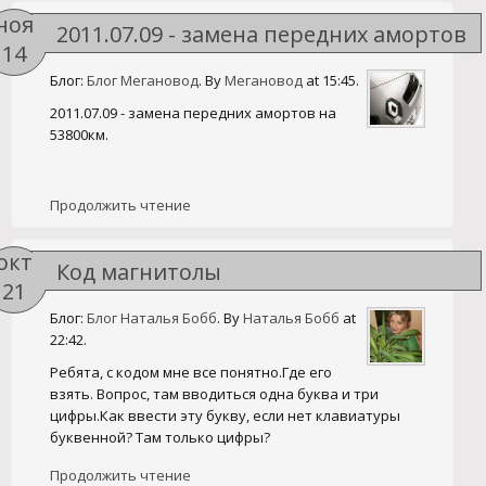
ноя
2011.07.09 - замена передних амортов
14
на 53800км.
Блог:
Блог Мегановод
. By
Мегановод
at 15:45.
2011.07.09 - замена передних амортов на
53800км.
Продолжить чтение
окт
Код магнитолы
21
Блог:
Блог Наталья Бобб
. By
Наталья Бобб
at
22:42.
Ребята, с кодом мне все понятно.Где его
взять. Вопрос, там вводиться одна буква и три
цифры.Как ввести эту букву, если нет клавиатуры
буквенной? Там только цифры?
Продолжить чтение