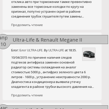
отклика авто при торможении тамже превентивно
заменены все тормозные колодки по кругу на
оригинал, попутно устранен скрип в районе
соединения трубок глушителя путем замены...
Продолжить чтение
апр
Ultra-Life & Renault Megane II
10
Блог:
Блог ULTRA-LIFE
. By
ULTRA-LIFE
at 18:35.
10/04/2015 по причине наличия следов
подтеков антифриза заменен основной
радиатор системы охлаждения на аналог
стоимостью 5000 р., антифриз зеленого цвета 6
литров - 1600 р., устранение неисправности 2000 р.
Диагностика кондиционера выявила утечку
хладагента в районе трубки высокого давления на...
Продолжить чтение
мар