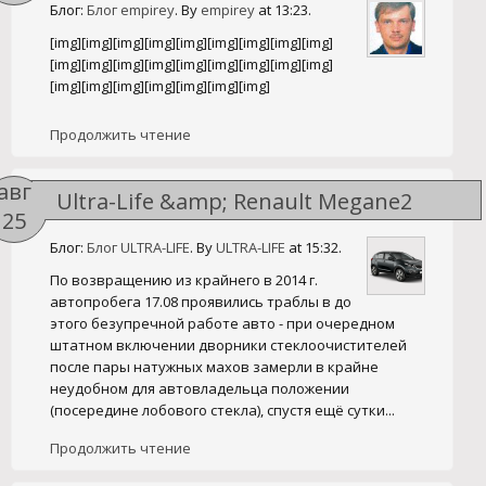
Блог:
Блог empirey
. By
empirey
at 13:23.
[img][img][img][img][img][img][img][img][img]
[img][img][img][img][img][img][img][img][img]
[img][img][img][img][img][img][img]
Продолжить чтение
авг
Ultra-Life &amp; Renault Megane2
25
Блог:
Блог ULTRA-LIFE
. By
ULTRA-LIFE
at 15:32.
По возвращению из крайнего в 2014 г.
автопробега 17.08 проявились траблы в до
этого безупречной работе авто - при очередном
штатном включении дворники стеклоочистителей
после пары натужных махов замерли в крайне
неудобном для автовладельца положении
(посередине лобового стекла), спустя ещё сутки...
Продолжить чтение