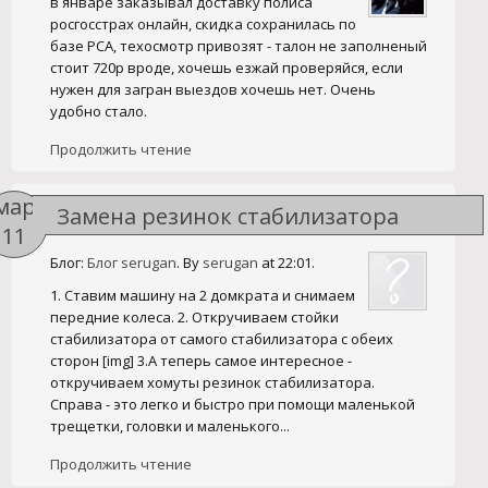
в январе заказывал доставку полиса
росгосстрах онлайн, скидка сохранилась по
базе РСА, техосмотр привозят - талон не заполненый
стоит 720р вроде, хочешь езжай проверяйся, если
нужен для загран выездов хочешь нет. Очень
удобно стало.
Продолжить чтение
мар
Замена резинок стабилизатора
11
Блог:
Блог serugan
. By
serugan
at 22:01.
1. Ставим машину на 2 домкрата и снимаем
передние колеса. 2. Откручиваем стойки
стабилизатора от самого стабилизатора с обеих
сторон [img] 3.А теперь самое интересное -
откручиваем хомуты резинок стабилизатора.
Справа - это легко и быстро при помощи маленькой
трещетки, головки и маленького...
Продолжить чтение