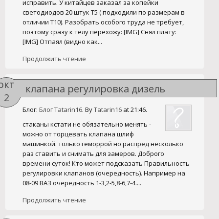
исправить. У китайцев заказал за копейки
светодиодов 20 штук Т5 ( подходили по размерам в
отличии Т10). Разобрать особого труда не требует,
поэтому сразу к телу перехожу: [IMG] Снял плату:
[IMG] Отпаял (видно как...
Продолжить чтение
окт
клапана регулировка дизель
2
Блог:
Блог Tatarin16
. By
Tatarin16
at 21:46.
стаканы кстати не обязательно менять -
можно от торцевать клапана шлиф
машинкой. только геморрой но распред несколько
раз ставить и снимать для замеров. Доброго
времени суток! Кто может подсказать Правильность
регулировки клапанов (очередность). Например на
08-09 ВАЗ очередность 1-3,2-5,8-6,7-4....
Продолжить чтение