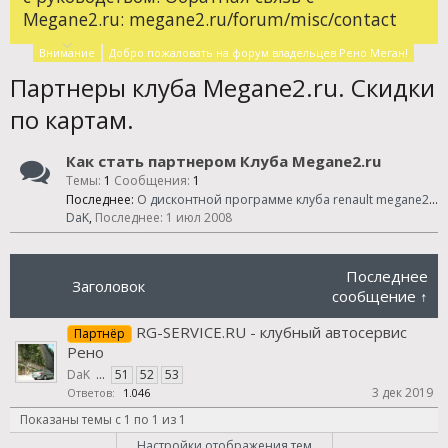
Megane2.ru: megane2.ru/forum/misc/contact
Внимание
Добро пожаловать на форум владельцев Рено Меган!
Партнеры клуба Megane2.ru. Скидки
по картам.
Как стать партнером Клуба Megane2.ru
Темы:
1
Сообщения:
1
Последнее:
О дисконтной программе клуба renault megane2.ru
DaK
,
1 июл 2008
Последнее
Заголовок
сообщение ↑
RG-SERVICE.RU - клубный автосервис
Партнёр
Рено
DaK
...
51
52
53
3 дек 2019
Ответов:
1.046
Показаны темы с 1 по 1 из 1
Настройки отображения тем