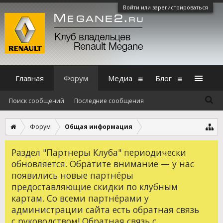
Войти или зарегистрироваться
Главная
Форум
Медиа
Блог
Поиск сообщений
Последние сообщения
Форум
Общая информация
Раздел "Партнеры Клуба" периодически
обновляется. Обратите внимание — у нас
появились новые партнёры
предоставляющие скидки по клубным
картам. Со всеми партнёрами у
администрации сайта есть обратная связь
с руководством! Обратная связь с