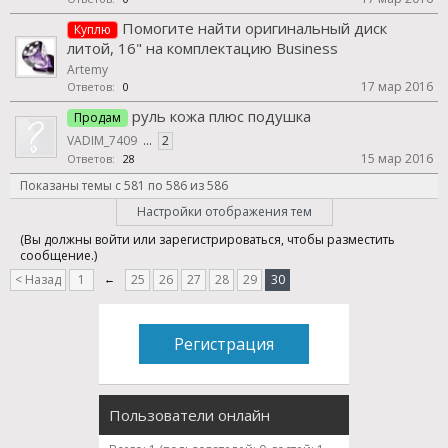
Помогите найти оригинальный диск
Куплю
литой, 16" на комплектацию Business
Artemy
17 мар 2016
Ответов:
0
руль кожа плюс подушка
Продам
VADIM_7409
...
2
15 мар 2016
Ответов:
28
Показаны темы с 581 по 586 из 586
Настройки отображения тем
(Вы должны войти или зарегистрироваться, чтобы разместить
сообщение.)
< Назад
1
←
25
26
27
28
29
30
Регистрация
Пользователи онлайн