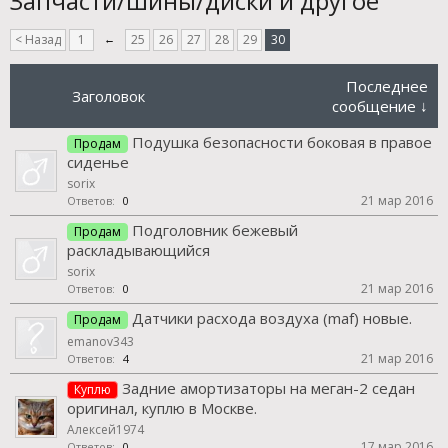
Запчасти/шины/диски и другое
< Назад
1
←
25
26
27
28
29
30
Последнее
Заголовок
сообщение ↓
Подушка безопасности боковая в правое
Продам
сиденье
sorix
21 мар 2016
Ответов:
0
Подголовник бежевый
Продам
раскладывающийся
sorix
21 мар 2016
Ответов:
0
Датчики расхода воздуха (maf) новые.
Продам
emanov343
21 мар 2016
Ответов:
4
Задние амортизаторы на меган-2 седан
Куплю
оригинал, куплю в Москве.
Алексей1974
17 мар 2016
Ответов:
0