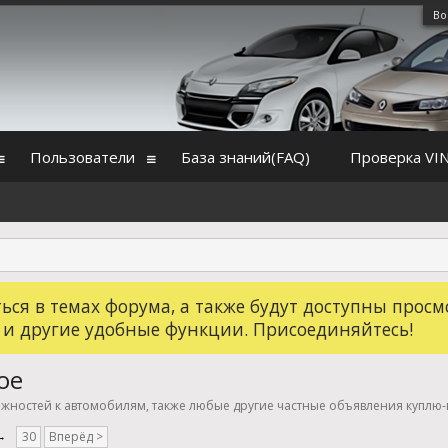
Во
Пользователи
База знаний(FAQ)
Проверка VI
ся в темах форума, а также будут доступны просм
 и другие удобные функции. Присоединяйтесь!
ое
ежностей к автомобилям, также любые другие частные объявления куплю
→
30
Вперёд >