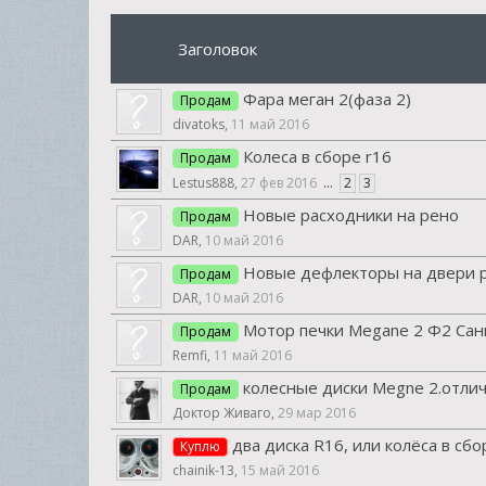
Заголовок
Фара меган 2(фаза 2)
Продам
divatoks
,
11 май 2016
Колеса в сборе r16
Продам
Lestus888
,
27 фев 2016
...
2
3
Новые расходники на рено
Продам
DAR
,
10 май 2016
Новые дефлекторы на двери р
Продам
DAR
,
10 май 2016
Мотор печки Megane 2 Ф2 Сан
Продам
Remfi
,
11 май 2016
колесные диски Megne 2.отлич
Продам
Доктор Живаго
,
29 мар 2016
два диска R16, или колёса в сбо
Куплю
chainik-13
,
15 май 2016