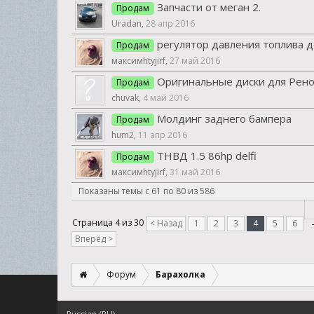
Запчасти от меган 2.
Продам
Uradan
,
28 апр 2016
регулятор давления топлива 
Продам
максимhtyjirf
,
27 май 2016
Оригинальные диски для Рено
Продам
chuvak
,
4 май 2016
Молдинг заднего бампера
Продам
hum2
,
11 апр 2016
ТНВД 1.5 86hp delfi
Продам
максимhtyjirf
,
31 май 2016
Показаны темы с 61 по 80 из 586
Страница 4 из 30
< Назад
1
2
3
4
5
6
Вперёд >
Форум
Барахолка