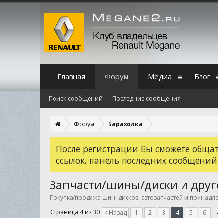
Главная
Форум
Медиа
Блог
Поиск сообщений
Последние сообщения
Форум
Барахолка
После регистрации Вы сможете общать
ссылок, панель последних сообщений
Запчасти/шины/диски и друг
Покупка/продажа шин, дисков, автозапчастей и принадл
Страница 4 из 30
< Назад
1
2
3
4
5
6