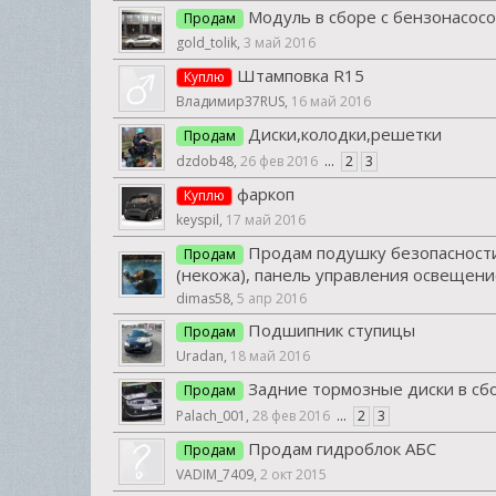
Модуль в сборе с бензонасос
Продам
gold_tolik
,
3 май 2016
Штамповка R15
Куплю
Владимир37RUS
,
16 май 2016
Диски,колодки,решетки
Продам
dzdob48
,
26 фев 2016
...
2
3
фаркоп
Куплю
keyspil
,
17 май 2016
Продам подушку безопасности
Продам
(некожа), панель управления освещени
dimas58
,
5 апр 2016
Подшипник ступицы
Продам
Uradan
,
18 май 2016
Задние тормозные диски в сб
Продам
Palach_001
,
28 фев 2016
...
2
3
Продам гидроблок АБС
Продам
VADIM_7409
,
2 окт 2015