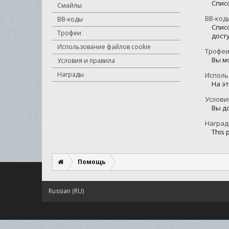
Спис
Смайлы
BB-код
BB-коды
Спис
Трофеи
дост
Использование файлов cookie
Трофе
Вы м
Условия и правила
Награды
Исполь
На э
Услови
Вы д
Награ
This 
Помощь
Russian (RU)