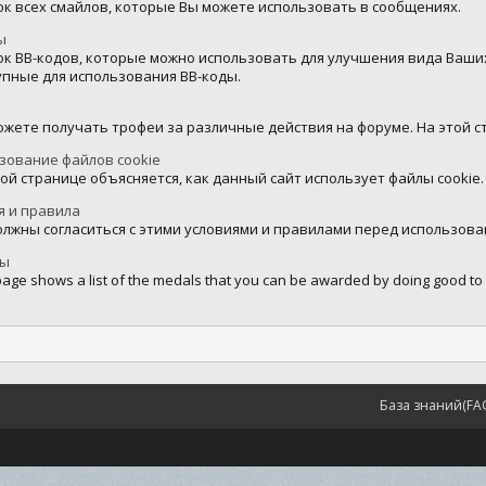
ок всех смайлов, которые Вы можете использовать в сообщениях.
ы
ок BB-кодов, которые можно использовать для улучшения вида Ваши
упные для использования BB-коды.
и
ожете получать трофеи за различные действия на форуме. На этой с
зование файлов cookie
той странице объясняется, как данный сайт использует файлы cookie.
я и правила
олжны согласиться с этими условиями и правилами перед использова
ды
page shows a list of the medals that you can be awarded by doing good to
База знаний(FA