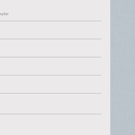
луба!