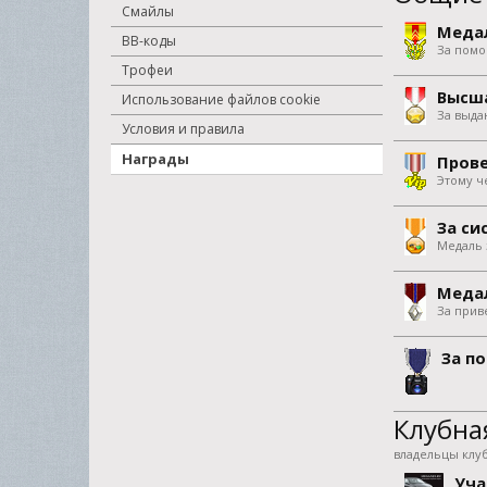
Смайлы
Медал
BB-коды
За помо
Трофеи
Высша
Использование файлов cookie
За выда
Условия и правила
Награды
Прове
Этому ч
За си
Медаль 
Медал
За прив
За п
Клубна
владельцы клу
Уча