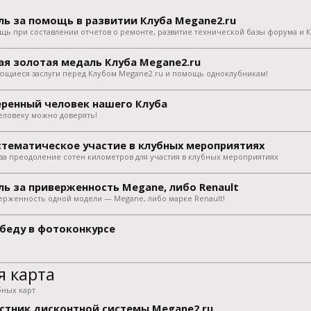
ь за помощь в развитии Клуба Megane2.ru
щь при составлении отчетов о ремонте, развитие технической базы форума и К
я золотая медаль Клуба Megane2.ru
ющиеся заслуги перед Клубом Megane2.ru и помощь одноклубникам!
ренный человек нашего Клуба
еловеку можно доверять!
стематическое участие в клубных мероприятиях
за преодоление сотен километров для участия в клубных мероприятиях
ь за приверженность Megane, либо Renault
ерженность одной модели — Megane, либо марке Renault!
обеду в фотоконкурсе
я карта
бных карт
стник дисконтной системы Megane2.ru