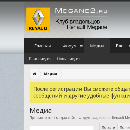
Главная
Форум
Медиа
Блог
Поиск медиа
Новые медиа
Медиа
После регистрации Вы сможете общать
сообщений и другие удобные функци
Медиа
Просмотр всех медиа сайта Форум владельцев Renault M
По дате
По чи