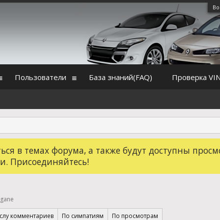
Во
Пользователи
База знаний(FAQ)
Проверка VI
ся в темах форума, а также будут доступны просм
и. Присоединяйтесь!
egane
слу комментариев
По симпатиям
По просмотрам