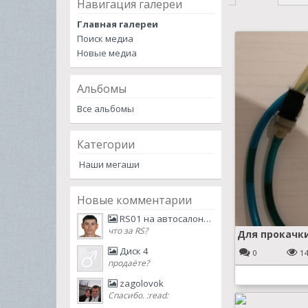
Навигация галереи
Главная галереи
Поиск медиа
Новые медиа
Альбомы
Все альбомы
Категории
Наши мегаши
Новые комментарии
RS01 на автосалоне в Москве
что за RS?
Для прокачк
Диск 4
0
1
продаёте?
zagolovok
Спасибо. :read: