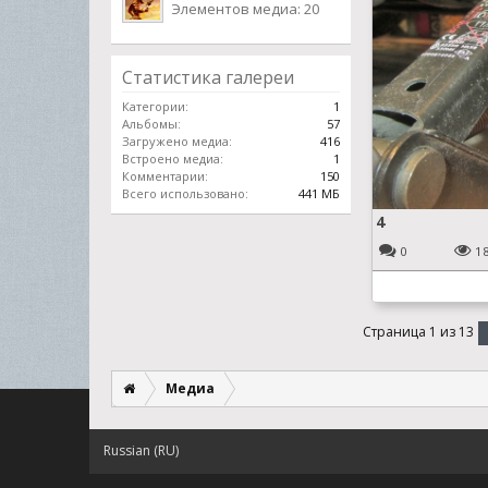
Элементов медиа: 20
Статистика галереи
Категории:
1
Альбомы:
57
Загружено медиа:
416
Встроено медиа:
1
Комментарии:
150
Всего использовано:
441 МБ
4
0
1
Страница 1 из 13
Медиа
Russian (RU)