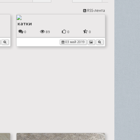
RSS-лента
катки
0
89
0
0
03 май 2019