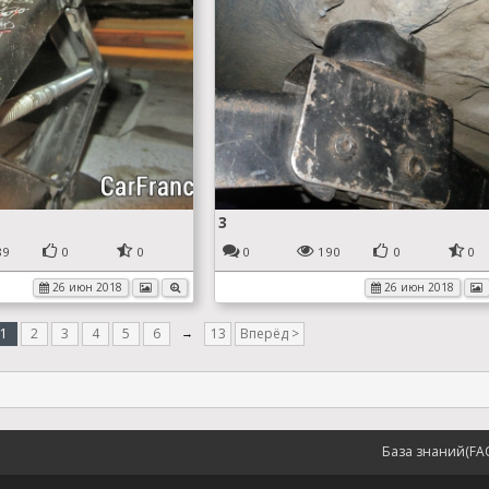
3
89
0
0
0
190
0
0
26 июн 2018
26 июн 2018
1
2
3
4
5
6
→
13
Вперёд >
База знаний(FA