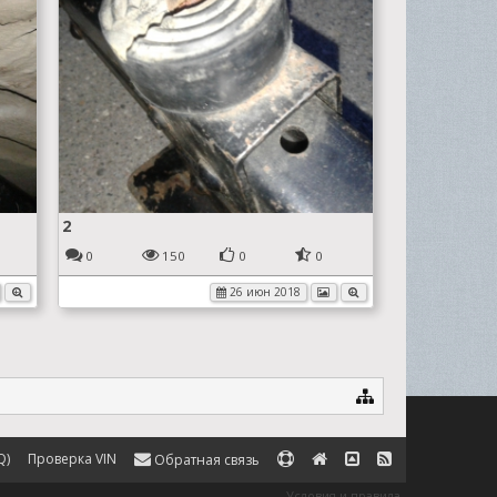
2
0
150
0
0
26 июн 2018
Q)
Проверка VIN
Обратная связь
Условия и правила