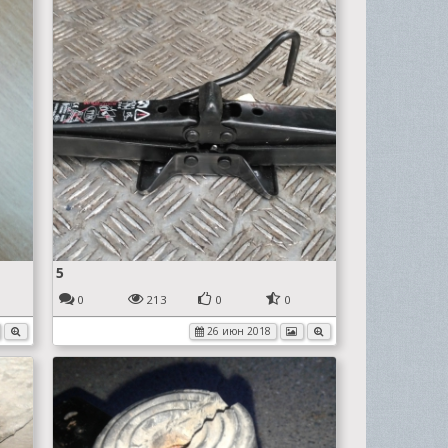
5
0
213
0
0
26 июн 2018