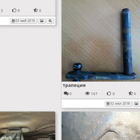
13
0
0
03 май 2019
трапеция
0
167
0
0
02 июл 2018