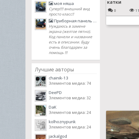
катки
моя няша
Супер!!!! внешний вид
0
1
просто класс!!
Приборная панель High series Renault Megane II ph. 2 2007 lifting
Нуждаюсь в замене
экрана (желтое пятно).
Код панели и название
есть в описании. Буду
очень благодарен за
помощь !!!
Лучшие авторы
chainik-13
Элементов медиа: 74
DeePD
Элементов медиа: 32
DaK
Элементов медиа: 24
kolhoznypunk
Элементов медиа: 24
jackalgod