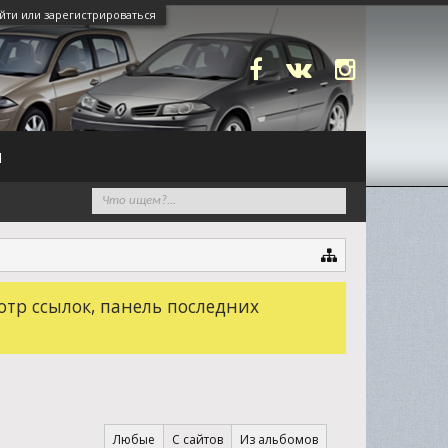
йти или зарегистрироваться
N
отр ссылок, панель последних
Любые
С сайтов
Из альбомов