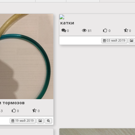
катки
0
81
0
0
03 май 2019
и тормозов
43
0
0
19 май 2019