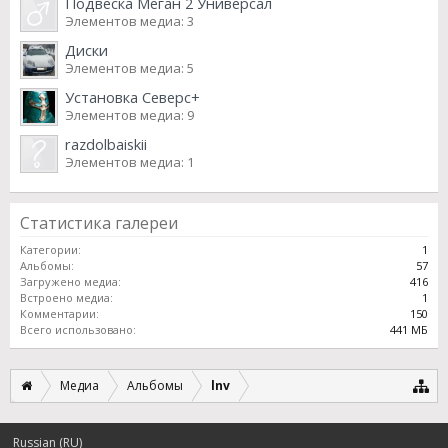
Подвеска Меган 2 Универсал
Элементов медиа: 3
Диски
Элементов медиа: 5
Установка Северс+
Элементов медиа: 9
razdolbaiskii
Элементов медиа: 1
Статистика галереи
Категории:
1
Альбомы:
57
Загружено медиа:
416
Встроено медиа:
1
Комментарии:
150
Всего использовано:
441 МБ
Медиа
Альбомы
lnv
Russian (RU)