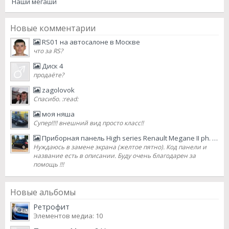
Наши мегаши
Новые комментарии
RS01 на автосалоне в Москве
что за RS?
Диск 4
продаёте?
zagolovok
Спасибо. :read:
моя няша
Супер!!!! внешний вид просто класс!!
Приборная панель High series Renault Megane II ph. 2 2007 lifting
Нуждаюсь в замене экрана (желтое пятно). Код панели и
название есть в описании. Буду очень благодарен за
помощь !!!
Новые альбомы
Ретрофит
Элементов медиа: 10