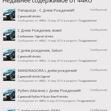
Недавнее содержимое от 44RU
ПапараЦи - С Днем Рождения!!!
Сообщение
С днюхой!:drinks:
Сообщение от:
44RU
,
16 мар 2016
в разделе:
Поздравляем!
С Днем Рождения, вовк!!
Сообщение
С юбилеем ! Удачи!:drinks:
Сообщение от:
44RU
,
14 мар 2016
в разделе:
Поздравляем!
С днём рождения, Sebori
Сообщение
С днюхой!:drinks:
Сообщение от:
44RU
,
12 мар 2016
в разделе:
Поздравляем!
MANDRAGORA с днём рождения!
Сообщение
С днюхой!:drinks:Удачи!
Сообщение от:
44RU
,
10 мар 2016
в разделе:
Поздравляем!
Рубен (Масяня) с Днем Рождения!!!
Сообщение
С днюхой Рубэн !!! Всех благ!!!:drinks:
Сообщение от:
44RU
,
8 мар 2016
в разделе:
Поздравляем!
С днем рождения ЛЕРА
Сообщение