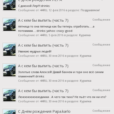
С днюхой Лер!!!:drinks:
Сообщение от:
44RU
,
12 фев 2016
в разделе:
Поздравляем!
А с кем бы выпить (часть 7)
Сообщение
пятница то она пятница как бы теперь отработать.....а
потомммм....:drinks::yahoo::crazy::good:
Сообщение от:
44RU
,
5 фев 2016
в разделе:
Курилка
А с кем бы выпить (часть 7)
Сообщение
Уважаю мудрых людей!
Сообщение от:
44RU
,
30 янв 2016
в разделе:
Курилка
А с кем бы выпить (часть 7)
Сообщение
Золотые слова Алексей! Давай бахнем и гори оно всё синим
пламенем!!!:drinks:
Сообщение от:
44RU
,
30 янв 2016
в разделе:
Курилка
А с кем бы выпить (часть 7)
Сообщение
Лююююююююдииии . А чего так тихо? Не пьёт что ли ни кто?
Сообщение от:
44RU
,
30 янв 2016
в разделе:
Курилка
С Днём рождения Papa.karlo
Сообщение