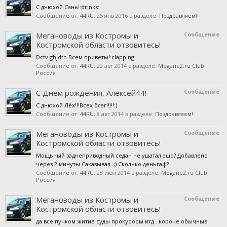
С днюхой Сань!:drinks:
Сообщение от:
44RU
,
25 янв 2016
в разделе:
Поздравляем!
Мегановоды из Костромы и
Сообщение
Костромской области отзовитесь!
Dctv ghjdtn Всем приветы!:clapping:
Сообщение от:
44RU
,
22 авг 2014
в разделе:
Megane2.ru Club
Россия
С Днем рождения, Алексей44!
Сообщение
С днюхой Лёх!!!Всех благ!!!!!:)
Сообщение от:
44RU
,
8 авг 2014
в разделе:
Поздравляем!
Мегановоды из Костромы и
Сообщение
Костромской области отзовитесь!
Мощьный заднеприводный седан не ушатал ашо? Добавлено
через 2 минуты Саказывал..;) Сколько деньгаф?
Сообщение от:
44RU
,
28 июл 2014
в разделе:
Megane2.ru Club
Россия
Мегановоды из Костромы и
Сообщение
Костромской области отзовитесь!
да все пучком житие суды прокуроры итд.. короче обычные