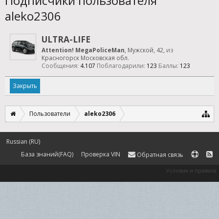
Подписчики пользователя
aleko2306
ULTRA-LIFE
Аttention! MegaPoliceMan
, Мужской, 42,
из
Красногорск Московская обл.
Сообщения:
4.107
Поблагодарили:
123
Баллы:
123
Закрыть
Пользователи
aleko2306
Russian (RU)
База знаний(FAQ)
Проверка VIN
Обратная связь
Условия и правила