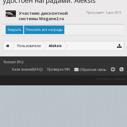
удостоен наградами: Aleksis
Участник дисконтной
Присуждён:
3 дек 2013
системы Megane2.ru
Показать все награды
Пользователи
Aleksis
Russian (RU)
База знаний(FAQ)
Проверка VIN
Обратная связь
Условия и правила