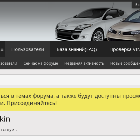
Во
Пользователи
База знаний(FAQ)
Проверка VI
зователи
Сейчас на форуме
Недавняя активность
Новые сообще
ся в темах форума, а также будут доступны просм
и. Присоединяйтесь!
kin
утствует.