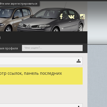
йти или зарегистрироваться
N
ния профиля
отр ссылок, панель последних