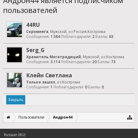
Андрон44 является подписчиком
пользователей
44RU
Скромняга
, Мужской,
из
Россия.Кострома
Сообщения:
1.584
Поблагодарили:
2
Баллы:
63
Serg_G
Хранитель Мегатрадиций
, Мужской,
из
Кострома
Сообщения:
3.114
Поблагодарили:
20
Баллы:
73
Клейн Светлана
Только зашел
,
из
Кострома
Сообщения:
1
Поблагодарили:
0
Баллы:
0
Закрыть
Пользователи
Андрон44
Russian (RU)