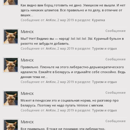
Как видно вам борщ готовить не дано. Умишком не вышли. И нет
здесь никаких штампов. Все правильно и по делу, в отличие от
ваших...
Сообщение от:
AnKov
,
2 мар 2019
в разделе:
Курилка
Минск
Сообщение
Мы!? Нет! Видимо вы — народ! :lol::lol::lol: ЗЫ. Куриный бульон в
ризотто не забудьте добавить.
Сообщение от:
AnKov
,
2 мар 2019
в разделе:
Туризм и отдых
Минск
Сообщение
Правильно. Плюньте на этого либерастно-дерьмократического
идеалиста. Езжайте в Беларусь и отдыхайте себе спокойно. Ведь
данная тема не...
Сообщение от:
AnKov
,
2 мар 2019
в разделе:
Туризм и отдых
Минск
Сообщение
Может в пендосии это и социальная норма, но разговор про
Беларусь. Поэтому не надо путать тёплое с мягким.
Сообщение от:
AnKov
,
2 мар 2019
в разделе:
Туризм и отдых
Минск
Сообщение
Все правильно. Я тоже не понимаю эти либерастно-