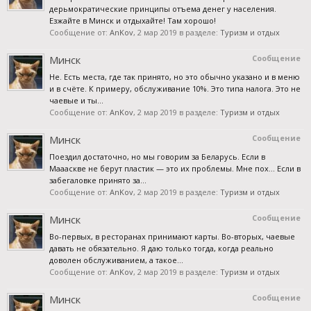
дерьмократические принципы отъема денег у населения.
Езжайте в Минск и отдыхайте! Там хорошо!
Сообщение от:
AnKov
,
2 мар 2019
в разделе:
Туризм и отдых
Минск
Сообщение
Не. Есть места, где так принято, но это обычно указано и в меню
и в счёте. К примеру, обслуживание 10%. Это типа налога. Это не
чаевые и ты...
Сообщение от:
AnKov
,
2 мар 2019
в разделе:
Туризм и отдых
Минск
Сообщение
Поездил достаточно, но мы говорим за Беларусь. Если в
Маааскве не берут пластик — это их проблемы. Мне пох... Если в
забегаловке принято за...
Сообщение от:
AnKov
,
2 мар 2019
в разделе:
Туризм и отдых
Минск
Сообщение
Во-первых, в ресторанах принимают карты. Во-вторых, чаевые
давать не обязательно. Я даю только тогда, когда реально
доволен обслуживанием, а такое...
Сообщение от:
AnKov
,
2 мар 2019
в разделе:
Туризм и отдых
Минск
Сообщение