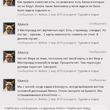
Как правило комиссия есть, но возможно есть банки в которых
её не берут. Искать такие банкоматы у меня задачи не было.
Было задача отдыхать и...
Сообщение от:
AnKov
,
2 мар 2019
в разделе:
Туризм и отдых
Минск
Сообщение
У Мастеркард нет зарплатных карт. Есть, к примеру, стандарт. Но
это так... сарказм... С карты наличность снимать не стоит. В
данном случае...
Сообщение от:
AnKov
,
2 мар 2019
в разделе:
Туризм и отдых
Минск
Сообщение
Насчёт Мира не знаю, поскольку нет такой карты, а вот Визу и
Мастеркард пожалуйста везде. Процента нет. Там через курс
доллара пересчёт. Смотрите...
Сообщение от:
AnKov
,
2 мар 2019
в разделе:
Туризм и отдых
Минск
Сообщение
Мы с женой, когда ездим в Белорусь, всегда выбираем местом
основной дислокации Минск. Отели смотрите на Букинге. Мы
останавливаемся в БонОтеле —...
Сообщение от:
AnKov
,
2 мар 2019
в разделе:
Туризм и отдых
Найти все сообщения, созданные AnKov
Найти все темы,