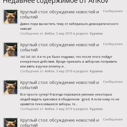
Недавнее содержимое от AnKov
Круглый стол: обсуждение новостей и
Сообщение
событий
Давно пора вычистить тему от либерально-демократического
навоза!
Сообщение от:
AnKov
,
3 мар 2019
в разделе:
Курилка
Круглый стол: обсуждение новостей и
Сообщение
событий
:lol::lol::lol: А я то уж было подумал, что после этого пойдут
конкретные действия. Вроде приехать и заборчик поправить
или взять в ручки лопатку и...
Сообщение от:
AnKov
,
3 мар 2019
в разделе:
Курилка
Круглый стол: обсуждение новостей и
Сообщение
событий
Все просто супер! Я всегда поражался умению некоторых
людей видеть красивое в обыденном. :good: А если кому-то не
нравятся покосившиеся заборы, то...
Сообщение от:
AnKov
,
3 мар 2019
в разделе:
Курилка
Круглый стол: обсуждение новостей и
Сообщение
событий