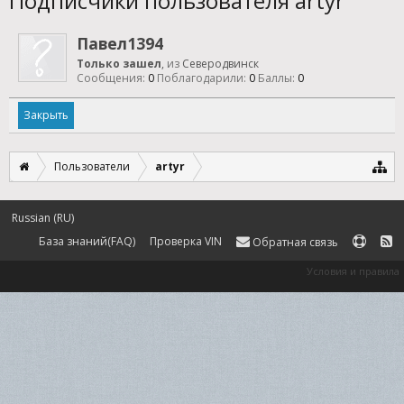
Подписчики пользователя artyr
Павел1394
Только зашел
,
из
Северодвинск
Сообщения:
0
Поблагодарили:
0
Баллы:
0
Закрыть
Пользователи
artyr
Russian (RU)
База знаний(FAQ)
Проверка VIN
Обратная связь
Условия и правила