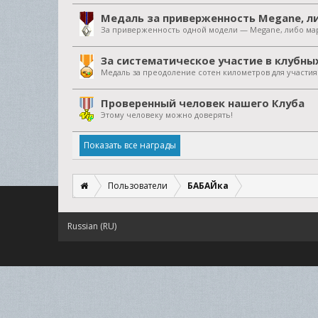
Медаль за приверженность Megane, ли
За приверженность одной модели — Megane, либо мар
За систематическое участие в клубны
Медаль за преодоление сотен километров для участи
Проверенный человек нашего Клуба
Этому человеку можно доверять!
Показать все награды
Пользователи
БАБАЙка
Russian (RU)