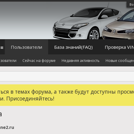
Во
Пользователи
База знаний(FAQ)
Проверка VI
зователи
Сейчас на форуме
Недавняя активность
Новые сообще
ся в темах форума, а также будут доступны просм
и. Присоединяйтесь!
а
ne2.ru