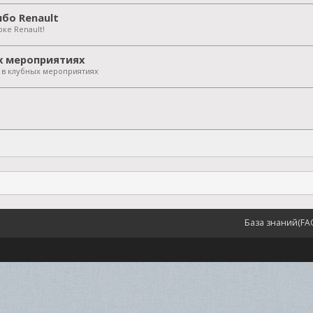
бо Renault
ке Renault!
х мероприятиях
я в клубных мероприятиях
База знаний(FA