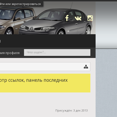
йти или зарегистрироваться
N
ния профиля
отр ссылок, панель последних
Присуждён:
3 дек 2013