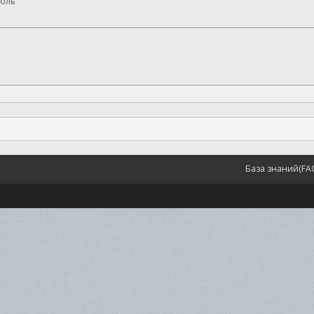
оль
База знаний(FA