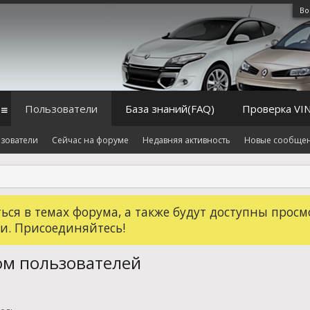
Во
Пользователи
База знаний(FAQ)
Проверка VI
зователи
Сейчас на форуме
Недавняя активность
Новые сообще
ся в темах форума, а также будут доступны просм
и. Присоединяйтесь!
ом пользователей