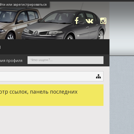
йти или зарегистрироваться
N
ния профиля
отр ссылок, панель последних