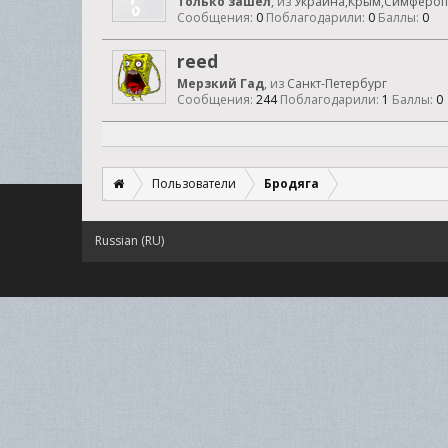
Только зашел
,
из
Украина,Крым,Симфероп
Сообщения:
0
Поблагодарили:
0
Баллы:
0
reed
Мерзкий Гад
,
из
Санкт-Петербург
Сообщения:
244
Поблагодарили:
1
Баллы:
0
Пользователи
Бродяга
Russian (RU)