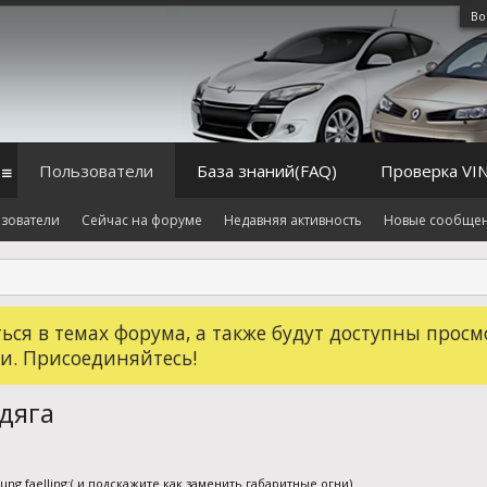
Во
Пользователи
База знаний(FAQ)
Проверка VI
зователи
Сейчас на форуме
Недавняя активность
Новые сообще
ся в темах форума, а также будут доступны просм
и. Присоединяйтесь!
дяга
ng faelling:( и подскажите как заменить габаритные огни)