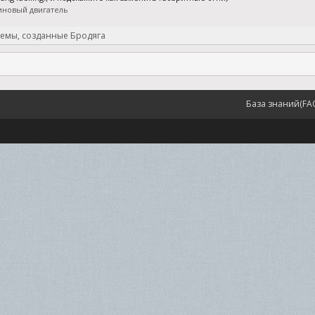
иновый двигатель
темы, созданные Бродяга
База знаний(FA