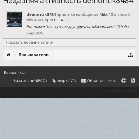
Недавняя активность demontik8484
demontik8484
нравится
сообщение Mike10
в теме
С
Мегана пересел на.....
.
Это только "мы - гусские друг друга не обманываем" (С):haha:
3 авг 2026
Показать поздние записи
Пользователи
Russian (RU)
База знаний(FAQ)
Проверка VIN
Обратная связь
Условия и правила