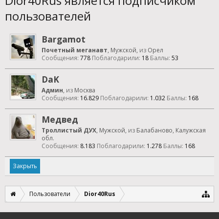
Dior40Rus является подписчиком
пользователей
Bargamot
Почетный меганавт
, Мужской,
из
Орел
Сообщения:
778
Поблагодарили:
18
Баллы:
53
DaK
Админ
,
из
Москва
Сообщения:
16.829
Поблагодарили:
1.032
Баллы:
168
Медвед
Троллистый ДУХ
, Мужской,
из
Балабаново, Калужская
обл.
Сообщения:
8.183
Поблагодарили:
1.278
Баллы:
168
Закрыть
Пользователи
Dior40Rus