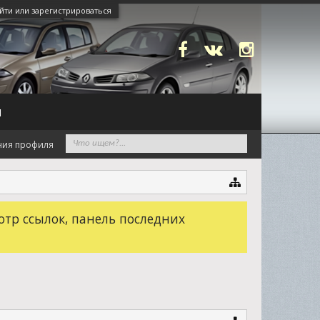
йти или зарегистрироваться
N
ния профиля
отр ссылок, панель последних