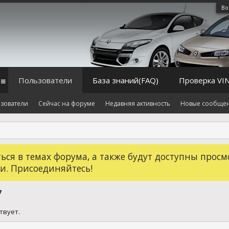
Во
Пользователи
База знаний(FAQ)
Проверка VI
зователи
Сейчас на форуме
Недавняя активность
Новые сообще
ся в темах форума, а также будут доступны просм
и. Присоединяйтесь!
7
твует.