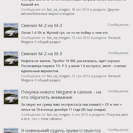
Кашкай же.
Сообщение от:
fan_na_megan
,
18 окт 2012
в разделе:
Другие
автомобильные марки и модели
Сменил М-2 на М-3
Сообщение
Логан 1.4 10г.в. Жуткий гул, чо то не пойму о чем это.
Сообщение от:
fan_na_megan
,
15 сен 2012
в разделе:
Renault
Megane 3 общий раздел
Сменил М-2 на М-3
Сообщение
Нифига не жалею. Пробег 14 500, раскаталась, идет хорошо.
Послезавтра первое ТО. P.S. у меня 1.6 экспресс, мкпп - считаю
идеальным вариантом.
Сообщение от:
fan_na_megan
,
12 сен 2012
в разделе:
Renault
Megane 3 общий раздел
Покупка нового Megane в салоне - на
Сообщение
что обратить внимание
За такую же сумму взял экспресса (а там климат) + СР и чип +
литье на 16 в конце декабря 11 года (30 тыр скидка).
Сообщение от:
fan_na_megan
,
5 сен 2012
в разделе:
Покупка авто
и все, что с этим связано
Я новенький! (здесь приветствуются
Сообщение