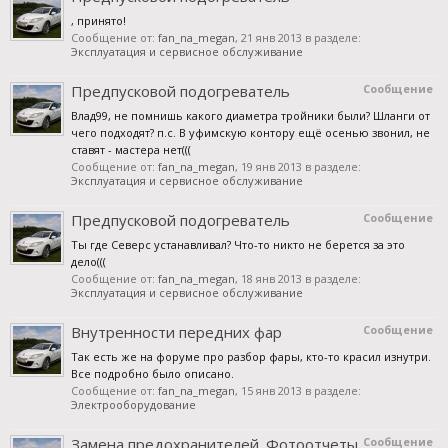
, принято!
Сообщение от:
fan_na_megan
,
21 янв 2013
в разделе:
Эксплуатация и сервисное обслуживание
Предпусковой подогреватель
Сообщение
Влад99, не помнишь какого диаметра тройники были? Шланги от
чего подходят? п.с. В уфимскую контору ещё осенью звонил, не
ставят - мастера нет(((
Сообщение от:
fan_na_megan
,
19 янв 2013
в разделе:
Эксплуатация и сервисное обслуживание
Предпусковой подогреватель
Сообщение
Ты где Северс устанавливал? Что-то никто не берется за это
дело(((
Сообщение от:
fan_na_megan
,
18 янв 2013
в разделе:
Эксплуатация и сервисное обслуживание
Внутренности передних фар
Сообщение
Так есть же на форуме про разбор фары, кто-то красил изнутри.
Все подробно было описано.
Сообщение от:
fan_na_megan
,
15 янв 2013
в разделе:
Электрооборудование
Замена предохранителей. Фотоотчеты,
Сообщение