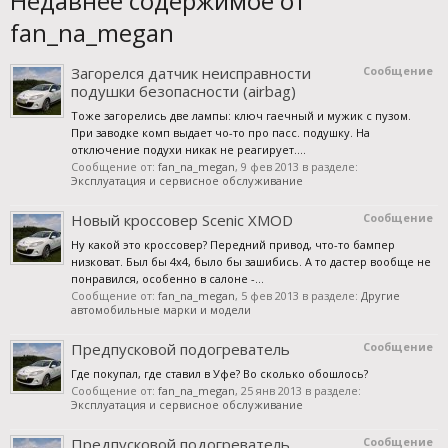
Недавнее содержимое от
fan_na_megan
Загорелся датчик неисправности
Сообщение
подушки безопасности (airbag)
Тоже загорелись две лампы: ключ гаечный и мужик с пузом.
При заводке комп выдает чо-то про пасс. подушку. На
отключение подухи никак не реагирует....
Сообщение от:
fan_na_megan
,
9 фев 2013
в разделе:
Эксплуатация и сервисное обслуживание
Новый кроссовер Scenic XMOD
Сообщение
Ну какой это кроссовер? Передний привод, что-то бампер
низковат. Был бы 4х4, было бы зашибись. А то дастер вообще не
понравился, особенно в салоне -...
Сообщение от:
fan_na_megan
,
5 фев 2013
в разделе:
Другие
автомобильные марки и модели
Предпусковой подогреватель
Сообщение
Где покупал, где ставил в Уфе? Во сколько обошлось?
Сообщение от:
fan_na_megan
,
25 янв 2013
в разделе:
Эксплуатация и сервисное обслуживание
Предпусковой подогреватель
Сообщение