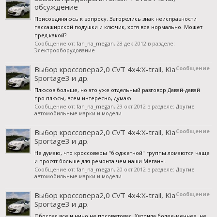
обсуждение
Присоединяюсь к вопросу. Загорелись знак неисправности
пассажирской подушки и ключик, хотя все нормально. Может
пред какой?
Сообщение от:
fan_na_megan
,
28 дек 2012
в разделе:
Электрооборудование
Выбор кроссовера2,0 CVT 4x4:X-trail, Kia
Сообщение
Sportage3 и др.
Плюсов больше, но это уже отдельный разговор Давай-давай
про плюсы, всем интересно, думаю.
Сообщение от:
fan_na_megan
,
29 окт 2012
в разделе:
Другие
автомобильные марки и модели
Выбор кроссовера2,0 CVT 4x4:X-trail, Kia
Сообщение
Sportage3 и др.
Не думаю, что кроссоверы "бюджетной" группы ломаются чаще
и просят больше для ремонта чем наши Меганы.
Сообщение от:
fan_na_megan
,
20 окт 2012
в разделе:
Другие
автомобильные марки и модели
Выбор кроссовера2,0 CVT 4x4:X-trail, Kia
Сообщение
Sportage3 и др.
Обосрал все и ничо не посоветовал. Хитрила более-меннее, не