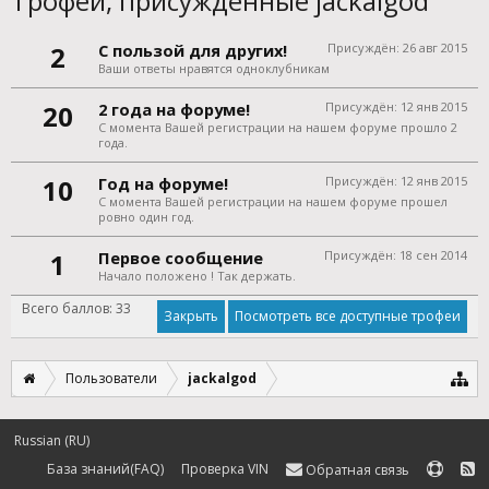
Трофеи, присуждённые jackalgod
2
С пользой для других!
Присуждён:
26 авг 2015
Ваши ответы нравятся одноклубникам
20
2 года на форуме!
Присуждён:
12 янв 2015
С момента Вашей регистрации на нашем форуме прошло 2
года.
10
Год на форуме!
Присуждён:
12 янв 2015
С момента Вашей регистрации на нашем форуме прошел
ровно один год.
1
Первое сообщение
Присуждён:
18 сен 2014
Начало положено ! Так держать.
Всего баллов: 33
Посмотреть все доступные трофеи
Пользователи
jackalgod
Russian (RU)
База знаний(FAQ)
Проверка VIN
Обратная связь