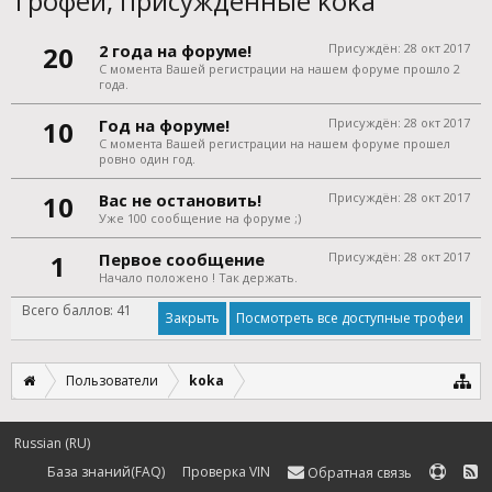
Трофеи, присуждённые koka
20
2 года на форуме!
Присуждён:
28 окт 2017
С момента Вашей регистрации на нашем форуме прошло 2
года.
10
Год на форуме!
Присуждён:
28 окт 2017
С момента Вашей регистрации на нашем форуме прошел
ровно один год.
10
Вас не остановить!
Присуждён:
28 окт 2017
Уже 100 сообщение на форуме ;)
1
Первое сообщение
Присуждён:
28 окт 2017
Начало положено ! Так держать.
Всего баллов: 41
Посмотреть все доступные трофеи
Пользователи
koka
Russian (RU)
База знаний(FAQ)
Проверка VIN
Обратная связь