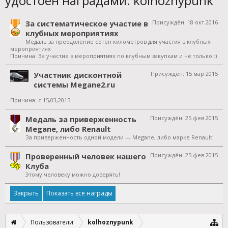
удостоен наградами: kolhoznypunk
За систематическое участие в
Присуждён:
18 окт 2016
клубных мероприятиях
Медаль за преодоление сотен километров для участия в клубных
мероприятиях
Причина: За участие в мероприятиях по клубным закупкам и не только :)
Участник дисконтной
Присуждён:
15 мар 2015
системы Megane2.ru
Причина: с 15,03,2015
Медаль за приверженность
Присуждён:
25 фев 2015
Megane, либо Renault
За приверженность одной модели — Megane, либо марке Renault!
Проверенный человек нашего
Присуждён:
25 фев 2015
Клуба
Этому человеку можно доверять!
Показать все награды
Пользователи
kolhoznypunk