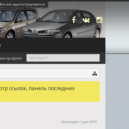
йти или зарегистрироваться
N
ния профиля
отр ссылок, панель последних
Присуждён:
3 дек 2013