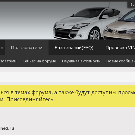
Во
Пользователи
База знаний(FAQ)
Проверка VI
зователи
Сейчас на форуме
Недавняя активность
Новые сообще
ся в темах форума, а также будут доступны просм
и. Присоединяйтесь!
ne2.ru