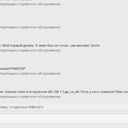
плуатация и сервисное обслуживание
плуатация и сервисное обслуживание
я. Мой первый дизель. К зиме был не готов...сам виноват.:blush:
плуатация и сервисное обслуживание
-тэнами*PARDON*
плуатация и сервисное обслуживание
т. Какиие тэны в погружном к9к 728 1.5 ди_си_ай ? Есть у кого номерок? Или с
плуатация и сервисное обслуживание
 темы, созданные M@estro