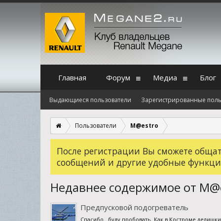
Главная
Форум
Медиа
Блог
Выдающиеся пользователи
Зарегистрированные поль
Пользователи
M@estro
После регистрации Вы сможете общать
сообщений и другие удобные функци
Недавнее содержимое от M@
Предпусковой подогреватель
Спасибо...буду пробовать. Как в Костроме делишки