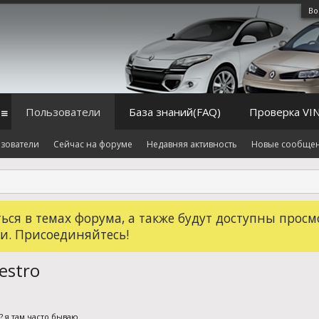
Во
Пользователи
База знаний(FAQ)
Проверка VI
зователи
Сейчас на форуме
Недавняя активность
Новые сообще
ся в темах форума, а также будут доступны просм
и. Присоединяйтесь!
estro
? я там часто бываю.