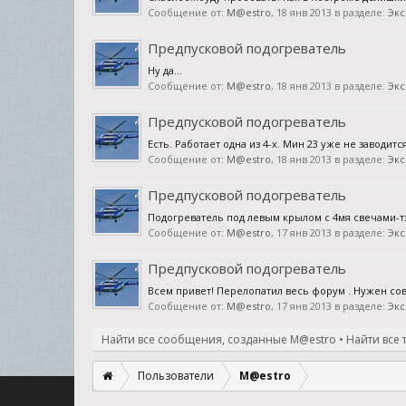
Сообщение от:
M@estro
,
18 янв 2013
в разделе:
Экс
Предпусковой подогреватель
Ну да...
Сообщение от:
M@estro
,
18 янв 2013
в разделе:
Экс
Предпусковой подогреватель
Есть. Работает одна из 4-х. Мин 23 уже не заводитс
Сообщение от:
M@estro
,
18 янв 2013
в разделе:
Экс
Предпусковой подогреватель
Подогреватель под левым крылом с 4мя свечами
Сообщение от:
M@estro
,
17 янв 2013
в разделе:
Экс
Предпусковой подогреватель
Всем привет! Перелопатил весь форум . Нужен сове
Сообщение от:
M@estro
,
17 янв 2013
в разделе:
Экс
Найти все сообщения, созданные M@estro
Найти все
Пользователи
M@estro