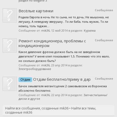
раздел по Megane 3
Весёлые картинки
Сообщение
Родила Европа в ночь Не то сына, не то дочь; Не мышонка, не
лягушку, А неведому зверушку.. То ли баба, толь мужик, То ли
немец, толь таджик...
Сообщение от:
mik36
,
12 май 2014
в разделе:
Курилка
Ремонт кондиционера, проблемы с
Сообщение
кондиционером
Какое давление фреона должно быть на не заведённом
двигателе? У меня клип показывает 1,5. Понимаю что это мало,
но сколько должно быть?
Сообщение от:
mik36
,
23 апр 2014
в разделе:
Электрооборудование
Отдам бесплатно/приму в дар
Сообщение
Отдам
Бачок омывателя меган/сценик 2 самовывозом из Воронежа
абсолютно бесплатно.
Сообщение от:
mik36
,
22 апр 2014
в разделе:
Запчасти/шины/
диски и другое
Найти все сообщения, созданные mik36
Найти все темы,
созданные mik36