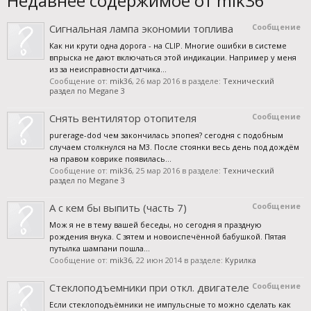
Недавнее содержимое от mik36
Сигнальная лампа экономии топлива
Сообщение
Как ни крути одна дорога - на CLIP. Многие ошибки в системе
впрыска не дают включаться этой индикации. Например у меня
из за неисправности датчика...
Сообщение от:
mik36
,
26 мар 2016
в разделе:
Технический
раздел по Megane 3
Снять вентилятор отопителя
Сообщение
purerage-dod чем закончилась эпопея? сегодня с подобным
случаем столкнулся на М3. После стоянки весь день под дождём
на правом коврике появилась...
Сообщение от:
mik36
,
25 мар 2016
в разделе:
Технический
раздел по Megane 3
А с кем бы выпить (часть 7)
Сообщение
Мож я не в тему вашей беседы, но сегодня я праздную
рождения внука. С зятем и новоиспечённой бабушкой. Пятая
путылка шампани пошла...
Сообщение от:
mik36
,
22 июн 2014
в разделе:
Курилка
Стеклоподъемники при откл. двигателе
Сообщение
Если стеклоподъёмники не импульсные то можно сделать как