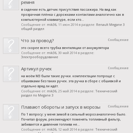
ремня
в сидении есть датчик присутствия пассажира. На вид как
прозрачная плёнка с дорожками контактами аналогично как в
компьютерной клавиатуре, если кто...
Сообщение от:
mik36
,
11 июн 2014
в разделе:
Renault Megane 3
общий раздел
Что за провод?
Сообщение
это скорее всего трубка вентиляции от аккумулятора
Сообщение от:
mik36
,
30 май 2014
в разделе:
Электрооборудование
Артикул ручек
Сообщение
на моём М3 были такие ручки. комплектации попроще с
обшивками без таких ручек. эта ручка в сборе с обшивкой и
отдельно вряд ли идёт.
Сообщение от:
mik36
,
25 май 2014
в разделе:
Технический
раздел по Megane 3
Плавают обороты и запуск в морозы
Сообщение
По 1 вопросу: у меня зимой в сильный мороз аналогично было.
Почитал форум, рекомендуют поменять топливный фильтр,
забивается и давления топлива не...
Сообщение от:
mik36
,
12 май 2014
в разделе:
Технический