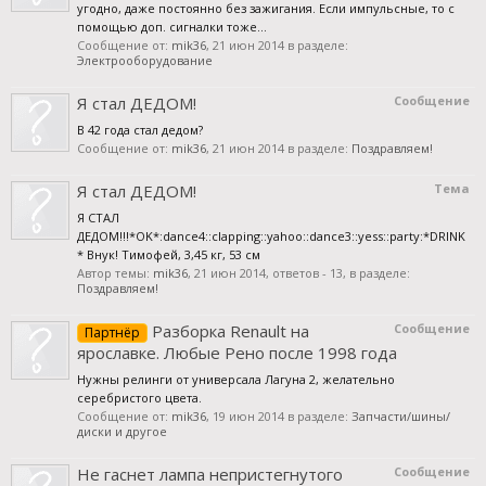
угодно, даже постоянно без зажигания. Если импульсные, то с
помощью доп. сигналки тоже...
Сообщение от:
mik36
,
21 июн 2014
в разделе:
Электрооборудование
Я стал ДЕДОМ!
Сообщение
В 42 года стал дедом?
Сообщение от:
mik36
,
21 июн 2014
в разделе:
Поздравляем!
Я стал ДЕДОМ!
Тема
Я СТАЛ
ДЕДОМ!!!*OK*:dance4::clapping::yahoo::dance3::yess::party:*DRINK
* Внук! Тимофей, 3,45 кг, 53 см
Автор темы:
mik36
,
21 июн 2014
, ответов - 13, в разделе:
Поздравляем!
Разборка Renault на
Сообщение
Партнёр
ярославке. Любые Рено после 1998 года
Нужны релинги от универсала Лагуна 2, желательно
серебристого цвета.
Сообщение от:
mik36
,
19 июн 2014
в разделе:
Запчасти/шины/
диски и другое
Не гаснет лампа непристегнутого
Сообщение