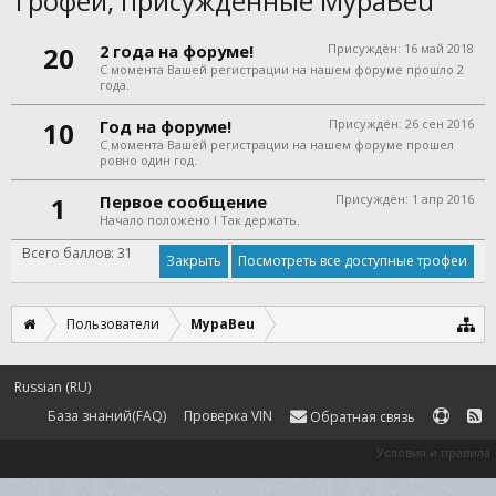
Трофеи, присуждённые MypaBeu
20
2 года на форуме!
Присуждён:
16 май 2018
С момента Вашей регистрации на нашем форуме прошло 2
года.
10
Год на форуме!
Присуждён:
26 сен 2016
С момента Вашей регистрации на нашем форуме прошел
ровно один год.
1
Первое сообщение
Присуждён:
1 апр 2016
Начало положено ! Так держать.
Всего баллов: 31
Посмотреть все доступные трофеи
Пользователи
MypaBeu
Russian (RU)
База знаний(FAQ)
Проверка VIN
Обратная связь
Условия и правила