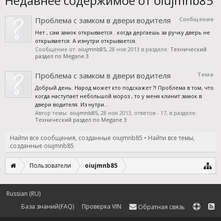
Недавнее содержимое от oiujmnb85
Проблема с замком в двери водителя
Сообщение
Нет , сам замок открывается . когда дергаешь за ручку дверь не
открывается. А изнутри открывается.
Сообщение от:
oiujmnb85
,
28 ноя 2013
в разделе:
Технический
раздел по Megane 3
Проблема с замком в двери водителя
Тема
Добрый день. Народ может кто подскажет ?! Проблема в том, что
когда наступает небольшой мороз , то у меня клинит замок в
двери водителя. Из нутри...
Автор темы:
oiujmnb85
,
28 ноя 2013
, ответов - 17, в разделе:
Технический раздел по Megane 3
Найти все сообщения, созданные oiujmnb85
Найти все темы,
созданные oiujmnb85
Пользователи
oiujmnb85
Russian (RU)
База знаний(FAQ)
Проверка VIN
Обратная связь