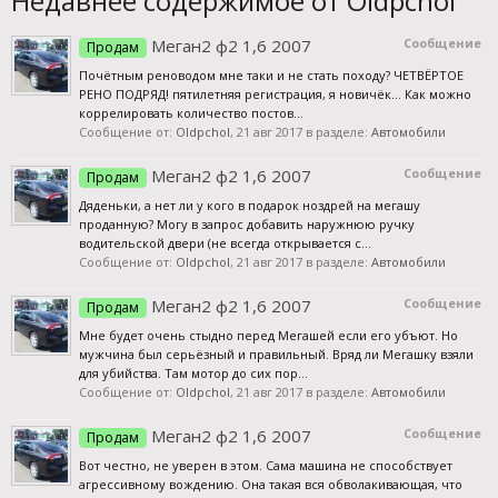
Недавнее содержимое от Oldpchol
Меган2 ф2 1,6 2007
Сообщение
Продам
Почётным реноводом мне таки и не стать походу? ЧЕТВЁРТОЕ
РЕНО ПОДРЯД! пятилетняя регистрация, я новичёк... Как можно
коррелировать количество постов...
Сообщение от:
Oldpchol
,
21 авг 2017
в разделе:
Автомобили
Меган2 ф2 1,6 2007
Сообщение
Продам
Дяденьки, а нет ли у кого в подарок ноздрей на мегашу
проданную? Могу в запрос добавить наружнюю ручку
водительской двери (не всегда открывается с...
Сообщение от:
Oldpchol
,
21 авг 2017
в разделе:
Автомобили
Меган2 ф2 1,6 2007
Сообщение
Продам
Мне будет очень стыдно перед Мегашей если его убъют. Но
мужчина был серьёзный и правильный. Вряд ли Мегашку взяли
для убийства. Там мотор до сих пор...
Сообщение от:
Oldpchol
,
21 авг 2017
в разделе:
Автомобили
Меган2 ф2 1,6 2007
Сообщение
Продам
Вот честно, не уверен в этом. Сама машина не способствует
агрессивному вождению. Она такая вся обволакивающая, что