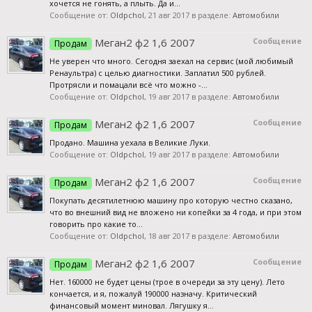
хочется не гонять, а плыть. Да и...
Сообщение от:
Oldpchol
,
21 авг 2017
в разделе:
Автомобили
Меган2 ф2 1,6 2007
Сообщение
Продам
Не уверен что много. Сегодня заехал на сервис (мой любимый
Ренаультра) с целью диагностики. Заплатил 500 рублей.
Протрясли и помацали всё что можно -...
Сообщение от:
Oldpchol
,
19 авг 2017
в разделе:
Автомобили
Меган2 ф2 1,6 2007
Сообщение
Продам
Продано. Машина уехала в Великие Луки.
Сообщение от:
Oldpchol
,
19 авг 2017
в разделе:
Автомобили
Меган2 ф2 1,6 2007
Сообщение
Продам
Покупать десятилетнюю машину про которую честно сказано,
что во внешний вид не вложено ни копейки за 4 года, и при этом
говорить про какие то...
Сообщение от:
Oldpchol
,
18 авг 2017
в разделе:
Автомобили
Меган2 ф2 1,6 2007
Сообщение
Продам
Нет. 160000 не будет цены (трое в очереди за эту цену). Лето
кончается, и я, пожалуй 190000 назначу. Критический
финансовый момент миновал. Лягушку я...