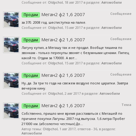
Сообщение от:
Oldpchol
,
18 авг 2017
в разделе:
Автомобили
Меган2 ф2 1,6 2007
Сообщение
Продам
за 370. 2008 год. шестиступка на палке.
Сообщение от:
Oldpchol
,
15 авг 2017
в разделе:
Автомобили
Меган2 ф2 1,6 2007
Сообщение
Продам
Лагуну купил, а Мегашу так и не продал. Вообще тишина по
звонкам - только перекупы звонят с безумными ценами. Пипец
какой то. Отдам за 170000. А вот...
Сообщение от:
Oldpchol
,
15 авг 2017
в разделе:
Автомобили
Меган2 ф2 1,6 2007
Сообщение
Продам
Ну, да. За три то года на свежем воздухе после царапки. Завтра
вечером кину.
Сообщение от:
Oldpchol
,
2 авг 2017
в разделе:
Автомобили
Меган2 ф2 1,6 2007
Тема
Продам
Собственно, пришло мне время расставаться с Мегашей по
причине покупки Лагуны. 2007 год выпуска. 1,6 литра Пробег
211000 км. (абсолютно честных) До...
Автор темы:
Oldpchol
,
1 авг 2017
, ответов - 36, в разделе:
Автомобили