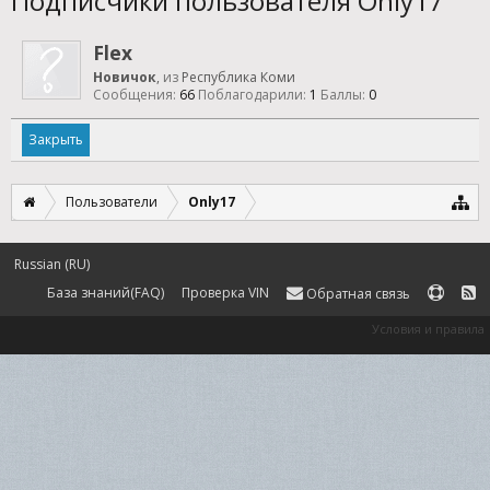
Подписчики пользователя Only17
Flex
Новичок
,
из
Республика Коми
Сообщения:
66
Поблагодарили:
1
Баллы:
0
Закрыть
Пользователи
Only17
Russian (RU)
База знаний(FAQ)
Проверка VIN
Обратная связь
Условия и правила