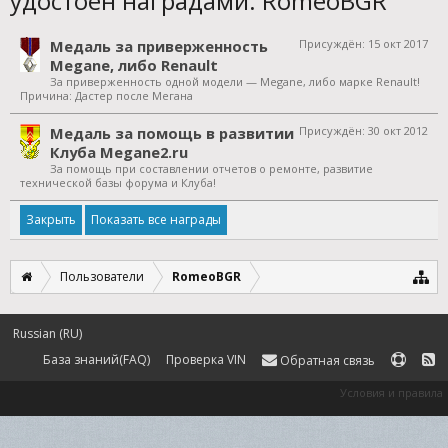
удостоен наградами: RomeoBGR
Медаль за приверженность
Присуждён:
15 окт 2017
Megane, либо Renault
За приверженность одной модели — Megane, либо марке Renault!
Причина: Дастер после Мегана
Медаль за помощь в развитии
Присуждён:
30 окт 2012
Клуба Megane2.ru
За помощь при составлении отчетов о ремонте, развитие
технической базы форума и Клуба!
Показать все награды
Пользователи
RomeoBGR
Russian (RU)
База знаний(FAQ)
Проверка VIN
Обратная связь
Условия и правила