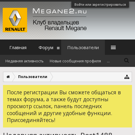
Войти или зарегистрироваться
Главная
Форум
Пользователи
Недавняя активность
Новые сообщения профиля
...
Пользователи
После регистрации Вы сможете общаться в
темах форума, а также будут доступны
просмотр ссылок, панель последних
сообщений и другие удобные функции.
Присоединяйтесь!